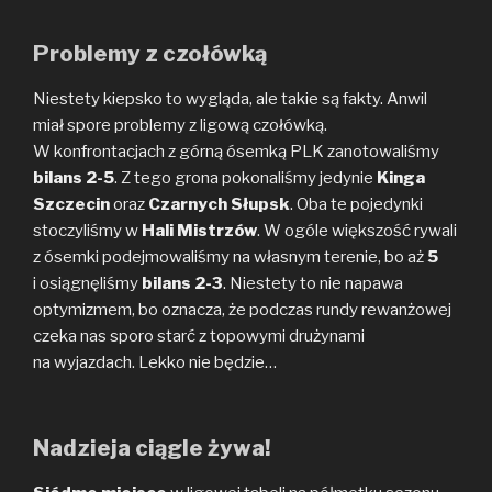
Problemy z czołówką
Niestety kiepsko to wygląda, ale takie są fakty. Anwil
miał spore problemy z ligową czołówką.
W konfrontacjach z górną ósemką PLK zanotowaliśmy
bilans 2-5
. Z tego grona pokonaliśmy jedynie
Kinga
Szczecin
oraz
Czarnych Słupsk
. Oba te pojedynki
stoczyliśmy w
Hali Mistrzów
. W ogóle większość rywali
z ósemki podejmowaliśmy na własnym terenie, bo aż
5
i osiągnęliśmy
bilans 2-3
. Niestety to nie napawa
optymizmem, bo oznacza, że podczas rundy rewanżowej
czeka nas sporo starć z topowymi drużynami
na wyjazdach. Lekko nie będzie…
Nadzieja ciągle żywa!