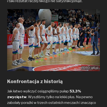
i taki rezultat raczej nikogo nie satysfakcjonuje.
FOTO: q4.pl
Konfrontacja z historią
Jak łatwo wyliczyć osiągnęliśmy pułap
53,3%
zwycięstw
. Wyszliśmy tylko na lekki plus. Na pewno
zabolały porażki w trzech ostatnich meczach i znacząco