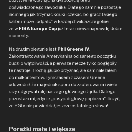
pozytywnie wpłynąć na dyspozycję tego
doświadczonego zawodnika. Dlatego nam nie pozostaje
nic innego jak trzymać kciuki i czekać, bo gracz takiego
kalibru może „odpalić” w każdej chwili. Szczególnie
że w
FIBA Europe Cup
już teraz miewa naprawdę dobre
momenty.
Na drugim biegunie jest
Phil Greene IV
.
Zakontraktowanie Amerykanina od samego początku
budziło wątpliwości, a pierwsze mecze tylko pogłębiły
te nastroje. Trochę głupio przyznać, ale sam należałem
do malkontentów. Tymczasem z czasem Greene
udowodnił, że ma jednak sporo do zaoferowania i wiele
razy odgrywał rolę naszego głównego żądła. Dlatego
pozostało mi jedynie „posypać głowę popiołem” i liczyć,
że PGIV nie powiedział jeszcze ostatniego słowa!
Porażki małe i większe