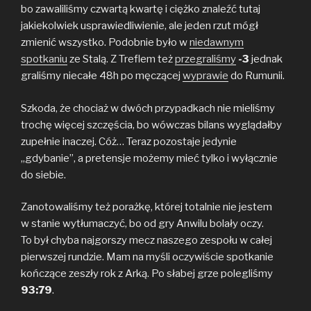
bo zawaliliśmy czwartą kwartę i ciężko znaleźć tutaj
jakiekolwiek usprawiedliwienie, ale jeden rzut mógł
zmienić wszystko. Podobnie było w
niedawnym
spotkaniu
ze Stalą. Z Treflem też
przegraliśmy
-3
jednak
graliśmy niecałe 48h po męczącej
wyprawie
do Rumunii.
Szkoda, że chociaż w dwóch przypadkach nie mieliśmy
trochę więcej szczęścia, bo wówczas bilans wyglądałby
zupełnie inaczej. Cóż… Teraz pozostaje jedynie
„gdybanie”, a pretensje możemy mieć tylko i wyłącznie
do siebie.
Zanotowaliśmy też porażkę, której totalnie nie jestem
w stanie wytłumaczyć, bo od gry Anwilu bolały oczy.
To był chyba najgorszy mecz naszego zespołu w całej
pierwszej rundzie. Mam na myśli oczywiście spotkanie
kończące zeszły rok z Arką. Po słabej grze polegliśmy
93:79
.