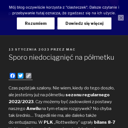
Przeskocz
Moje luźne przemyślenia o przeszłości, teraźniejszości oraz
Mój blog oczywiście korzysta z "ciasteczek". Dalsze czytanie i
do
przebywanie tutaj oznacza, że zgadzasz się na ich użycie.
przyszłości ANWILU WŁOCŁAWEK
treści
Rozumiem
Dowiedz się więcej
Menu
OPUBLIKOWANE
13 STYCZNIA 2023
PRZEZ
MAC
W
Sporo niedociągnięć na półmetku
F
T
C
a
w
o
c
i
p
Czas pędzi jak szalony. Nie wiem, kiedy do tego doszło,
e
t
y
ale jesteśmy już na półmetku
sezonu regularnego
b
t
L
2022/2023
. Czy możemy być zadowoleni z postawy
o
e
i
naszego
Anwilu
na tym etapie rozgrywek? No chyba
o
r
n
tak średnio… Tragedii nie ma, ale daleko także
k
k
do entuzjazmu. W
PLK
„Rottweilery” ugrały
bilans 8-7