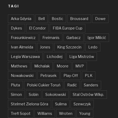
TAGI
Arka Gdynia
Bell
Bostic
Broussard
Dowe
Dykes
El Condor
FIBA Europe Cup
Frasunkiewicz
Freimanis
Garbacz
Igor Milicić
Ivan Almeida
Jones
King Szczecin
Ledo
Legia Warszawa
Lichodiej
Liga Mistrzów
Mathews
Michalak
Moore
MVP
Nowakowski
Petrasek
Play-Off
PLK
Pluta
Polski Cukier Toruń
Radić
Sanders
Simon
Sobin
Sokołowski
Stal Ostrów Wlkp.
Stelmet Zielona Góra
Sulima
Szewczyk
Trefl Sopot
Williams
Wroten
Young