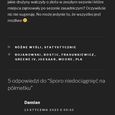
jakie drużyny walczyły o złoto w zeszłym sezonie i które
miejsca zajmowały po sezonie zasadniczym? Oczywiście
nic nie sugeruję. No może jedynie to, że wszystko jest
możliwe
.
KATEGORIE
RÓŻNE MYŚLI
,
STATYSTYCZNIE
TAGI
BOJANOWSKI
,
BOSTIC
,
FRASUNKIEWICZ
,
GREENE IV
,
JOESAAR
,
MOORE
,
PLK
5 odpowiedzi do “Sporo niedociągnięć na
półmetku”
Damian
13 STYCZNIA 2023 O 09:53