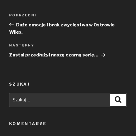
Nawigacja
Poprzedni
POPRZEDNI
wpisu
wpis
Duże emocje i brak zwycięstwa w Ostrowie
Wlkp.
Następny
NASTĘPNY
wpis
Zastal przedłużył naszą czarną serię…
SZUKAJ
Szukaj:
Szuka
KOMENTARZE