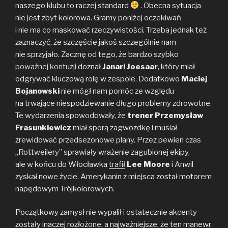
naszego klubu to raczej standard
. Obecna sytuacja
nie jest zbyt kolorowa. Gramy poniżej oczekiwań
i nie ma co maskować rzeczywistości. Trzeba jednak też
zaznaczyć, że szczęście jakoś szczególnie nam
nie sprzyjało. Zacznę od tego, że bardzo szybko
poważnej kontuzji
doznał
Janari Joesaar
, który miał
odgrywać kluczową rolę w zespole. Dodatkowo
Maciej
Bojanowski
nie mógł nam pomóc ze względu
na trwające niespodziewanie długo problemy zdrowotne.
Te wydarzenia spowodowały, że
trener Przemysław
Frasunkiewicz
miał sporą zagwozdkę i musiał
zrewidować przedsezonowe plany. Przez pewien czas
„Rottweilery” sprawiały wrażenie zagubionej ekipy,
ale w końcu do Włocławka
trafił
Lee Moore
i Anwil
zyskał nowe życie. Amerykanin z miejsca został motorem
napędowym Trójkolorowych.
Początkowy zamysł nie wypalił i ostatecznie akcenty
zostały inaczej rozłożone, a najważniejsze, że ten manewr