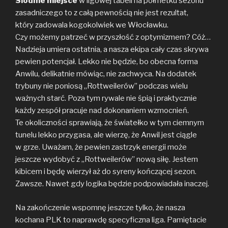
Siódme miejsce
w ligowej tabeli na półmetku sezonu
zasadniczego to z całą pewnością nie jest rezultat,
który zadowala kogokolwiek we Włocławku.
Czy możemy patrzeć w przyszłość z optymizmem? Cóż…
Nadzieja umiera ostatnia, a nasza ekipa cały czas skrywa
pewien potencjał. Lekko nie będzie, bo obecna forma
Anwilu, delikatnie mówiąc, nie zachwyca. Na dodatek
trybuny nie poniosą „Rottweilerów” podczas wielu
ważnych starć. Poza tym rywale nie śpią i praktycznie
każdy zespół pracuje nad dokonaniem wzmocnień.
Te okoliczności sprawiają, że światełko w tym ciemnym
tunelu lekko przygasa, ale wierzę, że Anwil jest ciągle
w grze. Uważam, że pewien zastrzyk energii może
jeszcze wydobyć z „Rottweilerów” nową siłę. Jestem
kibicem i będę wierzył aż do syreny kończącej sezon.
Zawsze. Nawet gdy logika będzie podpowiadała inaczej.
Na zakończenie wspomnę jeszcze tylko, że nasza
kochana PLK to naprawdę specyficzna liga. Pamiętacie