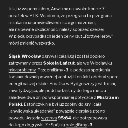
Jak już wspomniałem, Anwil ma na swoim koncie 7
porażek w PLK. Wiadomo, że przegrana to przegrana
i szukanie usprawiedliwień niczego nie zmieni,
ale na pewne okoliczności należy spojrzeć szerzej.
W pięciu przypadkach jeden celny rzut „Rottweilerów”
mógł zmienić wszystko.
Śląsk Wrocław
ogrywał całą ligą i został dopiero
zatrzymany przez
Sokoła Łańcut
, ale we Włocławku
miał problemy
. Przegraliśmy
-3
, a podczas spotkania
Joesaar doznał poważnej kontuzji i ten fakt odebrał sporo
energii naszej ekipie. Porażka w Bydgoszczy jest trochę
zawstydzająca, ale podchodziliśmy do tego meczu
zaledwie dwa dni po wspomnianej potyczce z
Mistrzem
Polski
. Estończyk nie był już zdolny do gry i cała
„anwilowska układanka” poważnie cierpiała z tego
powodu. Astoria
wygrała
95:84
, ale potrzebowała
do tego dogrywki. Ze Spójnią
polegliśmy
-3
,