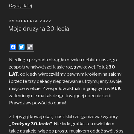
Raport
Czytaj dalej
z EuroBasketu
2022
OPUBLIKOWANE
29 SIERPNIA 2022
W
Moja drużyna 30-lecia
F
T
C
a
w
o
c
i
p
Niedługo przypada okrągła rocznica debiutu naszego
e
t
y
zespołu w najwyższej klasie rozgrywkowej. To już
30
b
t
L
LAT
, od kiedy wkroczyliśmy pewnym krokiem na salony
o
e
i
i przez te trzy dekady nieprzerwanie utrzymujemy swoje
o
r
n
miejsce w elicie. Z zespołów aktualnie grających w
k
k
PLK
żaden inny nie ma tak długo trwającej obecnie serii.
Prawdziwy powód do dumy!
Z tej wyjątkowej okazji nasz klub
zorganizował
wybory
„Drużyny 30-lecia”
. Nie lada gratka, a ja uwielbiam
takie atrakcje, więc po prostu musiałem oddać swój głos.