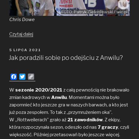
FOTO: Patryk Zieleniewski / wlc.pl
Chris Dowe
Eks-
Czytaj dalej
Anwilowcy
w europejskich
OPUBLIKOWANE
5 LIPCA 2021
W
pucharach
Jak poradzili sobie po odejściu z Anwilu?
2021/2022
F
T
C
a
w
o
c
i
p
W
sezonie 2020/2021
z całą pewnością nie brakowało
e
t
y
zmian kadrowych w
Anwilu
. Momentami można było
b
t
L
zapomnieć kto jeszcze gra w naszych barwach, a kto jest
o
e
i
już poza zespołem. To tak z „przymrużeniem oka”.
o
r
n
W „Rottweilerach” grało aż
k
k
21 zawodników
. Z ekipy,
która rozpoczynała sezon, odeszło od nas
7 graczy
, czyli
większość. Później przetasowań było jeszcze więcej.