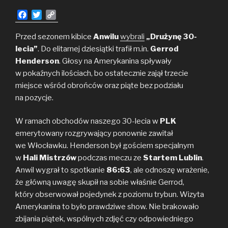
F
T
C
a
w
o
c
i
p
Przed sezonem kibice
Anwilu
wybrali
„Drużynę 30-
e
t
y
lecia”
. Do elitarnej dziesiątki trafił m.in.
Gerrod
b
t
L
Henderson
. Głosy na Amerykanina spływały
o
e
i
w pokaźnych ilościach, bo ostatecznie zajął trzecie
o
r
n
miejsce wśród obrońców oraz piąte bez podziału
k
k
na pozycje.
W ramach obchodów naszego 30-lecia w
PLK
emerytowany rozgrywający ponownie zawitał
we Włocławku. Henderson był gościem specjalnym
w
Hali Mistrzów
podczas meczu ze
Startem Lublin
.
Anwil wygrał to spotkanie
86:63
, ale odnoszę wrażenie,
że główną uwagę skupił na sobie właśnie Gerrod,
który obserwował pojedynek z poziomu trybun. Wizyta
Amerykanina to było prawdziwe show. Nie brakowało
zbijania piątek, wspólnych zdjęć czy odpowiedniego