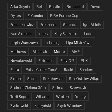
Arka Gdynia
Bell
Bostic
Broussard
Dowe
Dykes
El Condor
FIBA Europe Cup
Frasunkiewicz
Freimanis
Garbacz
Igor Milicić
Ivan Almeida
Jones
King Szczecin
Ledo
Legia Warszawa
Lichodiej
Liga Mistrzów
Mathews
Michalak
Moore
MVP
Nowakowski
Petrasek
Play-Off
PLK
Pluta
Polski Cukier Toruń
Radić
Sanders
Simon
Sobin
Sokołowski
Stal Ostrów Wlkp.
Stelmet Zielona Góra
Sulima
Szewczyk
Trefl Sopot
Williams
Wroten
Young
Zyskowski
Łączyński
Śląsk Wrocław