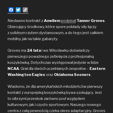
F
T
C
a
w
o
c
i
p
Niedawno kontrakt z
Anwilem
podpisał
Tanner Groves
.
e
t
y
Obiecujący środkowy, które spore pokłady siły łączy
b
t
L
z solidnym rzutem dystansowym, a do tego jest całkiem
o
e
i
mobilny, jak na takie gabaryty.
o
r
n
k
k
Groves ma
24 lata
i we Włocławku doświadczy
pierwszego poważnego zetknięcia z profesjonalną
koszykówką. Dotychczas występował jedynie w lidze
NCAA
. Grał dla dwóch uczelnianych zespołów –
Eastern
Washington Eagles
oraz
Oklahoma Sooners
.
Wiadomo, że dla amerykańskich młodzieńców pierwszy
kontakt z europejską koszykówką bywa szokujący. Jest
to olbrzymi przeskok zarówno pod względem
kulturowym, jak i czysto sportowym. Naszego nowego
centra z całą pewnością czeka okres adaptacyjny. Groves