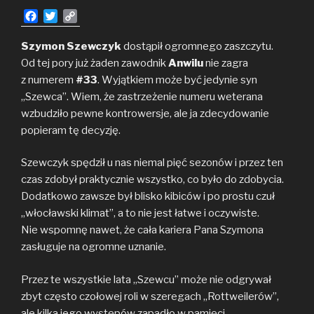
F
T
C
a
w
o
c
i
p
Szymon Szewczyk
dostąpił ogromnego zaszczytu.
e
t
y
Od tej pory już żaden zawodnik
Anwilu
nie zagra
b
t
L
z numerem
#33
. Wyjątkiem może być jedynie syn
o
e
i
„Szewca”. Wiem, że zastrzeżenie numeru weterana
o
r
n
wzbudziło pewne kontrowersje, ale ja zdecydowanie
k
k
popieram tę decyzję.
Szewczyk spędził u nas niemal pięć sezonów i przez ten
czas zdobył praktycznie wszystko, co było do zdobycia.
Dodatkowo zawsze był blisko kibiców i po prostu czuł
„włocławski klimat”, a to nie jest łatwe i oczywiste.
Nie wspomnę nawet, że cała kariera Pana Szymona
zasługuje na ogromne uznanie.
Przez te wszystkie lata „Szewcu” może nie odgrywał
zbyt często czołowej roli w szeregach „Rottweilerów”,
ale kilka jego występów zapadło w pamięci.