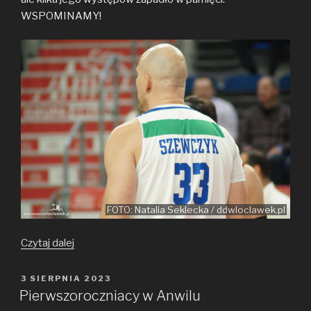
WSPOMINAMY!
FOTO: Natalia Seklecka / ddwloclawek.pl
Pamiętne
Czytaj dalej
mecze
Szymona
OPUBLIKOWANE
3 SIERPNIA 2023
W
Szewczyka
Pierwszoroczniacy w Anwilu