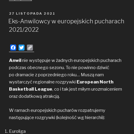
Mathews
w poszukiwaniu
OPUBLIKOWANE
27 LISTOPADA 2021
W
sufitu
Eks-Anwilowcy w europejskich pucharach
2021/2022
F
T
C
a
w
o
c
i
p
Anwil
nie występuje w żadnych europejskich pucharach
e
t
y
podczas obecnego sezonu. To nie powinno dziwić
b
t
L
po dramacie z poprzedniego roku… Muszą nam
o
e
i
wystarczyć regionalne rozgrywki
European North
o
r
n
Basketball League
k
k
, co i tak jest miłym urozmaiceniem
oraz dodatkową atrakcją.
W ramach europejskich pucharów rozpatrujemy
następujące rozgrywki (kolejność wg hierarchii):
Euroliga