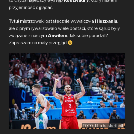
to chyba najlepszy występ
KoszKadry
, który miałem
przyjemność oglądać.
Tytuł mistrzowski ostatecznie wywalczyła
Hiszpania
,
ale o prym rywalizowało wiele postaci, które są lub były
związane z naszym
Anwilem
. Jak sobie poradzili?
Zapraszam na mały przegląd
.
FOTO: fiba.basketball