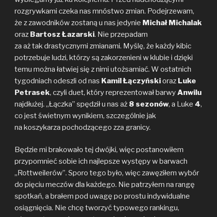
b
t
L
rozgrywkami czeka nas mnóstwo zmian. Podejrzewam,
o
e
i
że z zawodników zostaną u nas jedynie
Michał Michalak
o
r
n
oraz
k
Bartosz Łazarski
k
. Nie przepadam
za aż tak drastycznymi zmianami. Myślę, że każdy kibic
potrzebuje ludzi, którzy są zakorzenieni w klubie i dzięki
temu można łatwiej się z nimi utożsamiać. W ostatnich
tygodniach odeszli od nas
Kamil Łączyński
oraz
Luke
Petrasek
, czyli duet, który reprezentował barwy
Anwilu
najdłużej. „Łączka” spędził u nas aż
8 sezonów
, a Luke
4
,
co jest świetnym wynikiem, szczególnie jak
na koszykarza pochodzącego zza granicy.
Będzie mi brakowało tej dwójki, więc postanowiłem
przypomnieć sobie ich najlepsze występy w barwach
„Rottweilerów”. Sporo tego było, więc zawęziłem wybór
do pięciu meczów dla każdego. Nie patrzyłem na rangę
spotkań, a brałem pod uwagę po prostu indywidualne
osiągnięcia. Nie chcę tworzyć typowego rankingu,