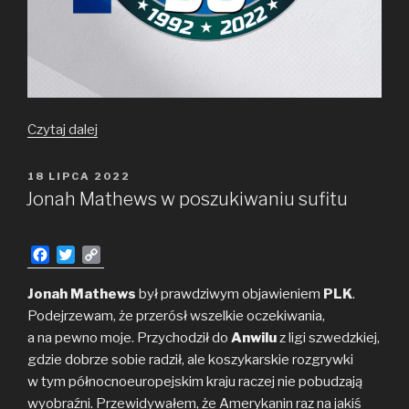
Moja
Czytaj dalej
drużyna
30-
OPUBLIKOWANE
18 LIPCA 2022
W
lecia
Jonah Mathews w poszukiwaniu sufitu
F
T
C
a
w
o
c
i
p
Jonah Mathews
był prawdziwym objawieniem
PLK
.
e
t
y
Podejrzewam, że przerósł wszelkie oczekiwania,
b
t
L
a na pewno moje. Przychodził do
Anwilu
z ligi szwedzkiej,
o
e
i
gdzie dobrze sobie radził, ale koszykarskie rozgrywki
o
r
n
w tym północnoeuropejskim kraju raczej nie pobudzają
k
k
wyobraźni. Przewidywałem, że Amerykanin raz na jakiś