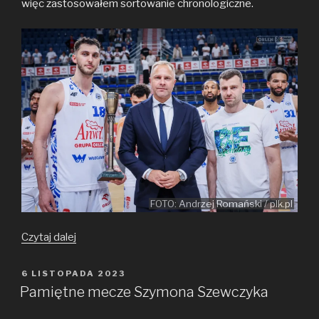
więc zastosowałem sortowanie chronologiczne.
FOTO: Andrzej Romański / plk.pl
Pamiętne
Czytaj dalej
mecze
Łączyńskiego
OPUBLIKOWANE
6 LISTOPADA 2023
W
i Petraska
Pamiętne mecze Szymona Szewczyka