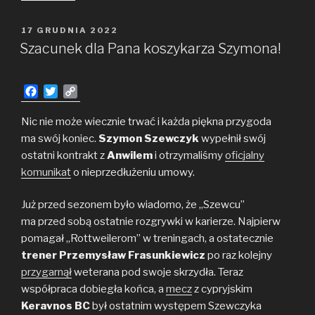
w Anwilu
OPUBLIKOWANE
17 GRUDNIA 2022
W
Szacunek dla Pana koszykarza Szymona!
F
T
C
a
w
o
c
i
p
Nic nie może wiecznie trwać i każda piękna przygoda
e
t
y
ma swój koniec.
Szymon Szewczyk
wypełnił swój
b
t
L
ostatni kontrakt z
Anwilem
i otrzymaliśmy
oficjalny
o
e
i
komunikat
o nieprzedłużeniu umowy.
o
r
n
k
k
Już przed sezonem było wiadomo, że „Szewcu”
ma przed sobą ostatnie rozgrywki w karierze. Najpierw
pomagał „Rottweilerom” w treningach, a ostatecznie
trener Przemysław Frasunkiewicz
po raz kolejny
przygarnął
weterana pod swoje skrzydła. Teraz
współpraca dobiegła końca, a
mecz
z cypryjskim
Keravnos BC
był ostatnim występem Szewczyka