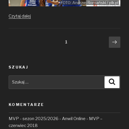
FOTO: Andrzej Romański / plk.pl
Jak
Czytaj dalej
poradzili
sobie
po odejściu
Nawigacja
Nast
strona
1
z Anwilu?
stro
po
wpisach
SZUKAJ
Szukaj:
Szuka
KOMENTARZE
MVP - sezon 2025/2026 - Anwil Online
-
MVP –
czerwiec 2018