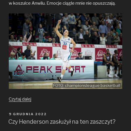
w koszulce Anwilu. Emocje ciągle mnie nie opuszczają.
FOTO: championsleague.basketball
Szacunek
Czytaj dalej
dla
Pana
OPUBLIKOWANE
9 GRUDNIA 2022
W
koszykarza
Czy Henderson zasłużył na ten zaszczyt?
Szymona!