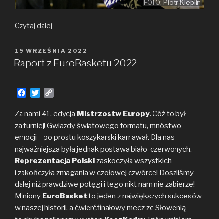
FOTO: Piotr Kieplin
Czy Henderson
Czytaj dalej
zasłużył
na ten
OPUBLIKOWANE
19 WRZEŚNIA 2022
W
zaszczyt?
Raport z EuroBasketu 2022
F
T
C
a
w
o
c
i
p
Za nami 41. edycja
Mistrzostw Europy
. Cóż to był
e
t
y
za turniej! Gwiazdy światowego formatu, mnóstwo
b
t
L
emocji – po prostu koszykarski karnawał. Dla nas
o
e
i
najważniejsza była jednak postawa biało-czerwonych.
o
r
n
Reprezentacja Polski
k
k
zaskoczyła wszystkich
i zakończyła zmagania w czołowej czwórce! Doszliśmy
dalej niż prawdziwe potęgi i tego nikt nam nie zabierze!
Miniony
EuroBasket
to jeden z największych sukcesów
w naszej historii, a ćwierćfinałowy mecz ze Słowenią