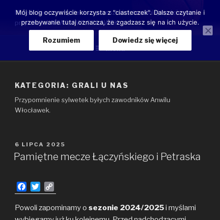
Przeskocz
Moje luźne przemyślenia o przeszłości, teraźniejszości oraz
Mój blog oczywiście korzysta z "ciasteczek". Dalsze czytanie i
do
przebywanie tutaj oznacza, że zgadzasz się na ich użycie.
przyszłości ANWILU WŁOCŁAWEK
treści
Rozumiem
Dowiedz się więcej
Menu
KATEGORIA:
GRALI U NAS
Przypomnienie sylwetek byłych zawodników Anwilu
Włocławek.
OPUBLIKOWANE
6 LIPCA 2025
W
Pamiętne mecze Łączyńskiego i Petraska
F
T
C
a
w
o
c
i
p
Powoli zapominamy o
sezonie 2024/2025
i myślami
e
t
y
wybiegamy już ku kolejnemu. Przed nadchodzącymi