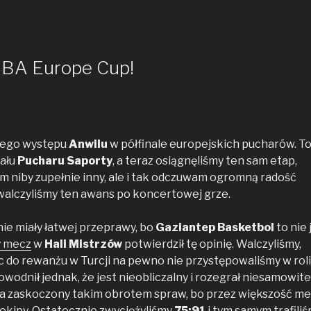
FIBA Europe Cup!
niego występu
Anwilu
w półfinale europejskich pucharów. To
nału
Pucharu Saporty
, a teraz osiągnęliśmy ten sam etap,
om niby zupełnie inny, ale i tak odczuwam ogromną radość
walczyliśmy ten awans po koncertowej grze.
nie miały łatwej przeprawy, bo
Gaziantep Basketbol
to nie 
y mecz
w
Hali Mistrzów
potwierdził tę opinię. Walczyliśmy,
ęc do rewanżu w Turcji na pewno nie przystępowaliśmy w roli
owodnił jednak, że jest nieobliczalny i rozegrał niesamowite
ba zaskoczony takim obrotem spraw, bo przez większość m
j ekipy. Ostatecznie zwyciężyliśmy
75:91
i tym samym trafili