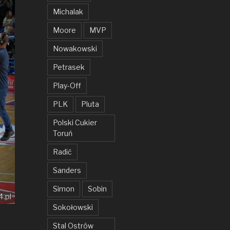
Michalak
Moore
MVP
Nowakowski
Petrasek
Play-Off
PLK
Pluta
Polski Cukier
Toruń
Radić
Sanders
Simon
Sobin
4.pl
Sokołowski
Stal Ostrów