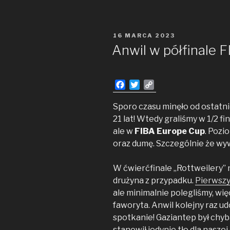
2022/2023
w rozdziałach
OPUBLIKOWANE
16 MARCA 2023
W
Anwil w półfinale 
F
T
C
a
w
o
c
i
p
Sporo czasu minęło od ostat
e
t
y
21 lat! Wtedy graliśmy w 1/2 fi
b
t
L
ale w
FIBA Europe Cup
. Pozi
o
e
i
oraz dumę. Szczególnie że wy
o
r
n
k
k
W ćwierćfinale „Rottweilery” 
drużyna z przypadku.
Pierwsz
ale minimalnie polegliśmy, wi
faworyta. Anwil kolejny raz ud
spotkanie! Gaziantep był chy
stanowił jedynie tło dla nasze