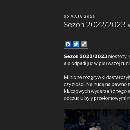
po sezonie
2022/2023
OPUBLIKOWANE
30 MAJA 2023
W
Sezon 2022/2023 w
F
T
C
a
w
o
c
i
p
Sezon 2022/2023
niestety j
e
t
y
ale odpadł już w pierwszej run
b
t
L
o
e
i
Minione rozgrywki dostarczyły
o
r
n
czy złości. Na nudę na pewno 
k
k
kluczowych wydarzeń z tego s
odczuciu były przełomowymi m