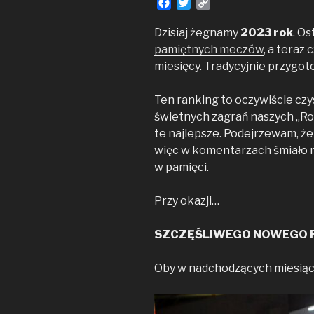
F
T
C
a
w
o
c
i
p
Dzisiaj żegnamy
2023 rok
. O
e
t
y
pamiętnych meczów
, a tera
b
t
L
miesięcy. Tradycyjnie przygo
o
e
i
o
r
n
Ten ranking to oczywiście cz
k
k
świetnych zagrań naszych „Ro
te najlepsze. Podejrzewam, że
więc w komentarzach śmiało 
w pamięci.
Przy okazji…
SZCZĘŚLIWEGO NOWEGO RO
Oby w nadchodzących miesią