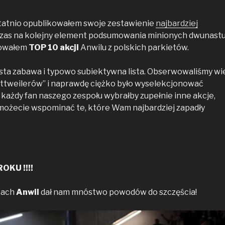
statnio opublikowałem swoje zestawienie
najbardziej
z czas na kolejny element podsumowania minionych dwunast
towałem
TOP 10 akcji
Anwilu z polskich parkietów.
ysta zabawa i typowo subiektywna lista. Obserwowaliśmy wi
ttweilerów” i naprawdę ciężko było wyselekcjonować
 każdy fan naszego zespołu wybrałby zupełnie inne akcje,
możecie wspominać te, które Wam najbardziej zapadły
KU !!!!
cach
Anwil
dał nam mnóstwo powodów do szczęścia!