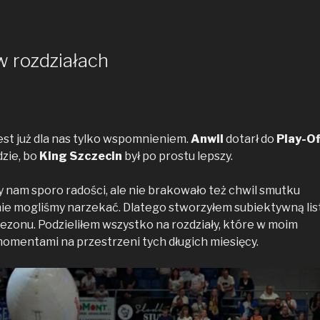
 rozdziałach
est już dla nas tylko wspomnieniem.
Anwil
dotarł do
Play-Of
dzie, bo
King Szczecin
był po prostu lepszy.
 nam sporo radości, ale nie brakowało też chwil smutku
nie mogliśmy narzekać. Dlatego stworzyłem subiektywną lis
ezonu. Podzieliłem wszystko na rozdziały, które w moim
omentami na przestrzeni tych długich miesięcy.