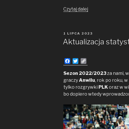
TOP
Czytaj dalej
10
akcji
w 2023
OPUBLIKOWANE
1 LIPCA 2023
roku
W
Aktualizacja staty
F
T
C
a
w
o
c
i
p
Sezon 2022/2023
za nami, w
e
t
y
graczy
Anwilu
, rok po roku, 
b
t
L
tylko rozgrywki
PLK
oraz w w
o
e
i
bo dopiero wtedy wprowadzono
o
r
n
k
k