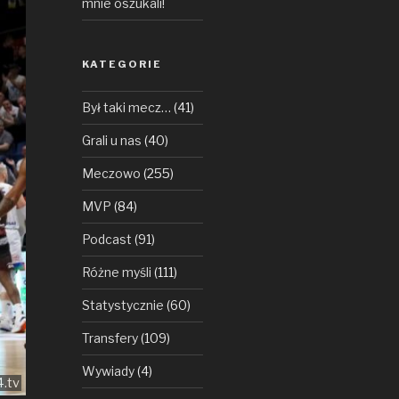
mnie oszukali!
KATEGORIE
Był taki mecz…
(41)
Grali u nas
(40)
Meczowo
(255)
MVP
(84)
Podcast
(91)
Różne myśli
(111)
Statystycznie
(60)
Transfery
(109)
Wywiady
(4)
4.tv