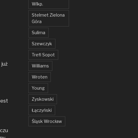
Wlkp.
Stelmet Zielona
Góra
Sulima
Szewczyk
Trefl Sopot
 już
Williams
Wroten
Young
Zyskowski
jest
Łączyński
Śląsk Wrocław
eczu
śmy