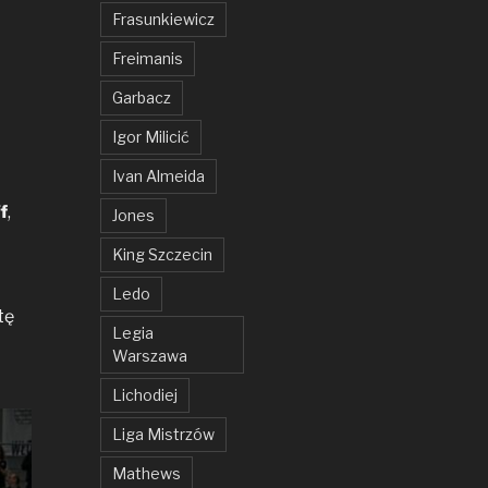
Frasunkiewicz
Freimanis
Garbacz
Igor Milicić
Ivan Almeida
f
,
Jones
King Szczecin
Ledo
tę
Legia
Warszawa
Lichodiej
Liga Mistrzów
Mathews