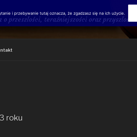
ytanie i przebywanie tutaj oznacza, że zgadzasz się na ich użycie.
a o przeszłości, teraźniejszości oraz przyszł
ntakt
3 roku