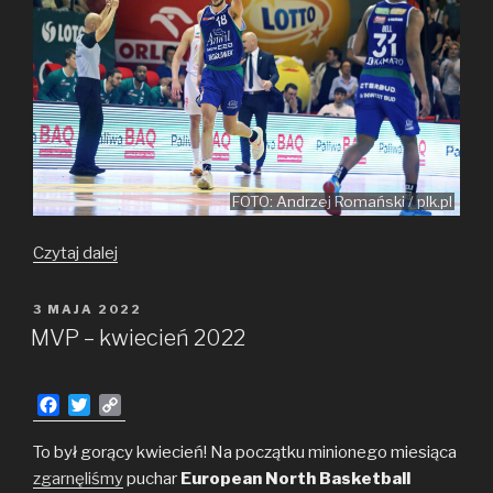
FOTO: Andrzej Romański / plk.pl
Legia
Czytaj dalej
zadała
trzeci,
OPUBLIKOWANE
3 MAJA 2022
W
decydujący
MVP – kwiecień 2022
cios
F
T
C
a
w
o
c
i
p
To był gorący kwiecień! Na początku minionego miesiąca
e
t
y
zgarnęliśmy
puchar
European North Basketball
b
t
L