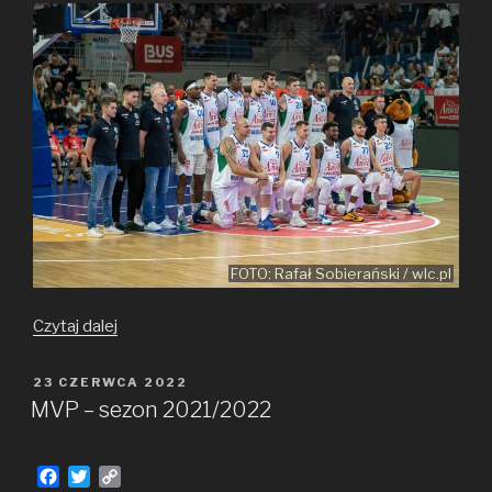
FOTO: Rafał Sobierański / wlc.pl
Aktualizacja
Czytaj dalej
statystyk
po sezonie
OPUBLIKOWANE
23 CZERWCA 2022
W
2021/2022
MVP – sezon 2021/2022
F
T
C