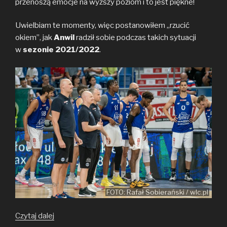
przenoszą emocje na wyższy poziom i to jest piękne!
Uwielbiam te momenty, więc postanowiłem „rzucić
okiem”, jak
Anwil
radził sobie podczas takich sytuacji
w
sezonie 2021/2022
.
FOTO: Rafał Sobierański / wlc.pl
Anwilowcy
Czytaj dalej