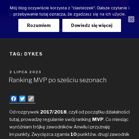
Przeskocz
Moje luźne przemyślenia o przeszłości, teraźniejszości oraz
Mój blog oczywiście korzysta z "ciasteczek". Dalsze czytanie i
do
przebywanie tutaj oznacza, że zgadzasz się na ich użycie.
przyszłości ANWILU WŁOCŁAWEK
treści
Rozumiem
Dowiedz się więcej
Menu
TAG:
DYKES
OPUBLIKOWANE
2 LIPCA 2023
W
Ranking MVP po sześciu sezonach
F
T
C
a
w
o
c
i
p
Od rozgrywek
2017/2018
, czyli od początku działalności
e
t
y
tutaj, prowadzę regularnie swój ranking
MVP
. Co miesiąc
b
t
L
wyróżniam trójkę zawodników Anwilu i przyznaję
o
e
i
im punkty. Zwycięzca zgarnia
10
punktów, drugi zawodnik
o
r
n