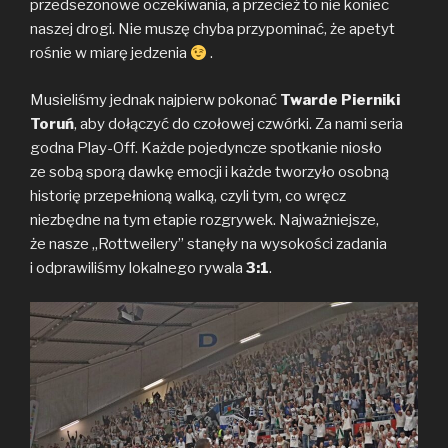
przedsezonowe oczekiwania, a przecież to nie koniec
naszej drogi. Nie muszę chyba przypominać, że apetyt
rośnie w miarę jedzenia
.
Musieliśmy jednak najpierw pokonać
Twarde Pierniki
Toruń
, aby dołączyć do czołowej czwórki. Za nami seria
godna Play-Off. Każde pojedyncze spotkanie niosło
ze sobą sporą dawkę emocji i każde tworzyło osobną
historię przepełnioną walką, czyli tym, co wręcz
niezbędne na tym etapie rozgrywek. Najważniejsze,
że nasze „Rottweilery” stanęły na wysokości zadania
i odprawiliśmy lokalnego rywala
3:1
.