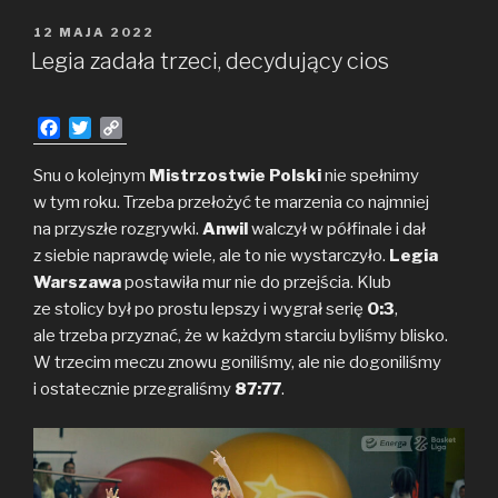
podczas
wyrównanych
OPUBLIKOWANE
12 MAJA 2022
W
końcówek
Legia zadała trzeci, decydujący cios
(2021/2022)
F
T
C
a
w
o
c
i
p
Snu o kolejnym
Mistrzostwie Polski
nie spełnimy
e
t
y
w tym roku. Trzeba przełożyć te marzenia co najmniej
b
t
L
na przyszłe rozgrywki.
Anwil
walczył w półfinale i dał
o
e
i
z siebie naprawdę wiele, ale to nie wystarczyło.
Legia
o
r
n
Warszawa
k
postawiła mur nie do przejścia. Klub
k
ze stolicy był po prostu lepszy i wygrał serię
0:3
,
ale trzeba przyznać, że w każdym starciu byliśmy blisko.
W trzecim meczu znowu goniliśmy, ale nie dogoniliśmy
i ostatecznie przegraliśmy
87:77
.