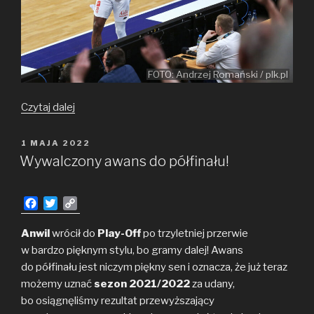
FOTO: Andrzej Romański / plk.pl
MVP
Czytaj dalej
–
kwiecień
OPUBLIKOWANE
1 MAJA 2022
W
2022
Wywalczony awans do półfinału!
F
T
C
a
w
o
c
i
p
Anwil
wrócił do
Play-Off
po trzyletniej przerwie
e
t
y
w bardzo pięknym stylu, bo gramy dalej! Awans
b
t
L
do półfinału jest niczym piękny sen i oznacza, że już teraz
o
e
i
możemy uznać
sezon 2021/2022
za udany,
o
r
n
bo osiągnęliśmy rezultat przewyższający
k
k