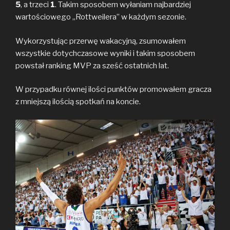
5
, a trzeci
k
1
. Takim sposobem wyłaniam najbardziej
k
wartościowego „Rottweilera” w każdym sezonie.
Wykorzystując przerwę wakacyjną, zsumowałem
wszystkie dotychczasowe wyniki i takim sposobem
powstał ranking MVP za sześć ostatnich lat.
W przypadku równej ilości punktów promowałem gracza
z mniejszą ilością spotkań na koncie.