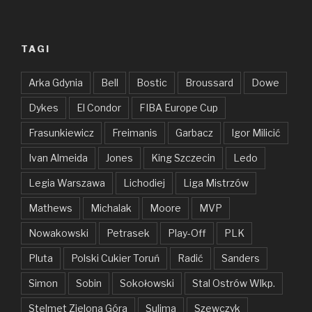
TAGI
Arka Gdynia
Bell
Bostic
Broussard
Dowe
Dykes
El Condor
FIBA Europe Cup
Frasunkiewicz
Freimanis
Garbacz
Igor Milicić
Ivan Almeida
Jones
King Szczecin
Ledo
Legia Warszawa
Lichodiej
Liga Mistrzów
Mathews
Michalak
Moore
MVP
Nowakowski
Petrasek
Play-Off
PLK
Pluta
Polski Cukier Toruń
Radić
Sanders
Simon
Sobin
Sokołowski
Stal Ostrów Wlkp.
Stelmet Zielona Góra
Sulima
Szewczyk