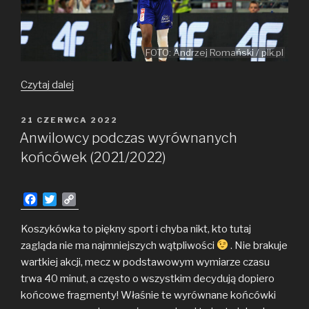
FOTO: Andrzej Romański / plk.pl
MVP
Czytaj dalej
–
sezon
OPUBLIKOWANE
21 CZERWCA 2022
W
2021/2022
Anwilowcy podczas wyrównanych
końcówek (2021/2022)
F
T
C
a
w
o
c
i
p
Koszykówka to piękny sport i chyba nikt, kto tutaj
e
t
y
zagląda nie ma najmniejszych wątpliwości
. Nie brakuje
b
t
L
wartkiej akcji, mecz w podstawowym wymiarze czasu
o
e
i
trwa 40 minut, a często o wszystkim decydują dopiero
o
r
n
końcowe fragmenty! Właśnie te wyrównane końcówki
k
k