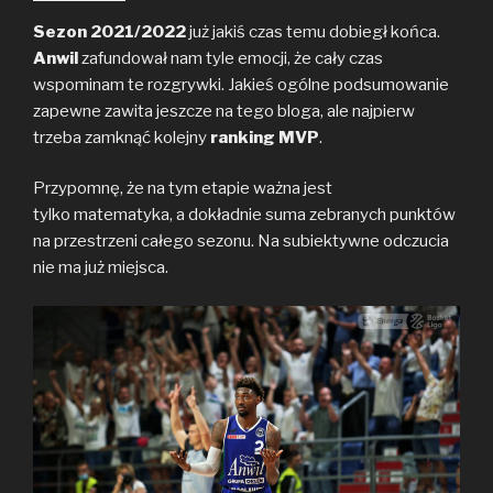
a
w
o
c
i
p
Sezon 2021/2022
już jakiś czas temu dobiegł końca.
e
t
y
Anwil
zafundował nam tyle emocji, że cały czas
b
t
L
wspominam te rozgrywki. Jakieś ogólne podsumowanie
o
e
i
zapewne zawita jeszcze na tego bloga, ale najpierw
o
r
n
trzeba zamknąć kolejny
k
k
ranking MVP
.
Przypomnę, że na tym etapie ważna jest
tylko matematyka, a dokładnie suma zebranych punktów
na przestrzeni całego sezonu. Na subiektywne odczucia
nie ma już miejsca.