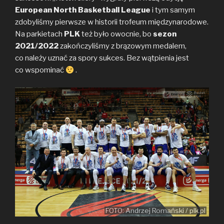
European North Basketball League
i tym samym
zdobyliśmy pierwsze w historii trofeum międzynarodowe.
Na parkietach
PLK
też było owocnie, bo
sezon
2021/2022
zakończyliśmy z brązowym medalem,
co należy uznać za spory sukces. Bez wątpienia jest
co wspominać
.
FOTO: Andrzej Romański / plk.pl