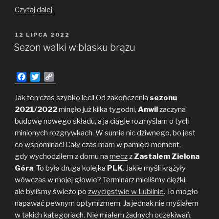
Najbardziej
Czytaj dalej
pamiętne
mecze
OPUBLIKOWANE
12 LIPCA 2022
W
w 2022
Sezon walki w blasku brązu
rok
F
T
C
a
w
o
c
i
p
Jak ten czas szybko leci! Od zakończenia
sezonu
e
t
y
2021/2022
minęło już kilka tygodni,
Anwil
zaczyna
b
t
L
budowę nowego składu, a ja ciągle rozmyślam o tych
o
e
i
minionych rozgrywkach. W sumie nic dziwnego, bo jest
o
r
n
co wspominać! Cały czas mam w pamięci moment,
k
k
gdy wychodziłem z domu na
mecz
z
Zastalem Zielona
Góra
. To była druga kolejka
PLK
. Jakie myśli krążyły
wówczas w mojej głowie? Terminarz mieliśmy ciężki,
ale byliśmy świeżo po
zwycięstwie w Lublinie
. To mogło
napawać pewnym optymizmem. Ja jednak nie myślałem
w takich kategoriach. Nie miałem żadnych oczekiwań,