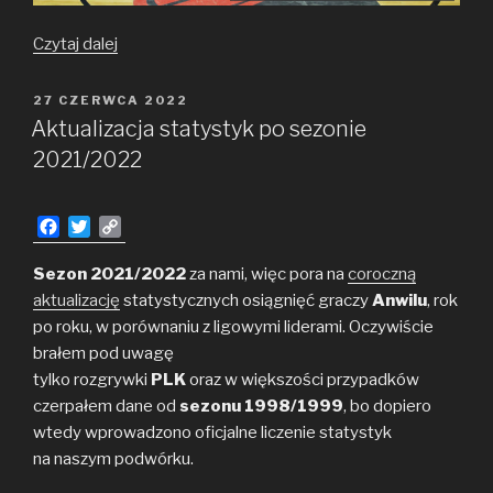
Sezon
Czytaj dalej
walki
w blasku
OPUBLIKOWANE
27 CZERWCA 2022
W
brązu
Aktualizacja statystyk po sezonie
2021/2022
F
T
C
a
w
o
c
i
p
Sezon 2021/2022
za nami, więc pora na
coroczną
e
t
y
aktualizację
statystycznych osiągnięć graczy
Anwilu
, rok
b
t
L
po roku, w porównaniu z ligowymi liderami. Oczywiście
o
e
i
brałem pod uwagę
o
r
n
tylko rozgrywki
k
k
PLK
oraz w większości przypadków
czerpałem dane od
sezonu 1998/1999
, bo dopiero
wtedy wprowadzono oficjalne liczenie statystyk
na naszym podwórku.