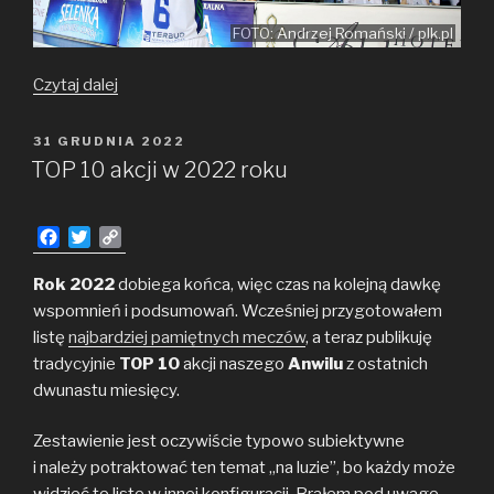
FOTO: Andrzej Romański / plk.pl
Ranking
Czytaj dalej
MVP
po sześciu
OPUBLIKOWANE
31 GRUDNIA 2022
W
sezonach
TOP 10 akcji w 2022 roku
F
T
C
a
w
o
c
i
p
Rok 2022
dobiega końca, więc czas na kolejną dawkę
e
t
y
wspomnień i podsumowań. Wcześniej przygotowałem
b
t
L
listę
najbardziej pamiętnych meczów
, a teraz publikuję
o
e
i
tradycyjnie
TOP 10
akcji naszego
Anwilu
z ostatnich
o
r
n
dwunastu miesięcy.
k
k
Zestawienie jest oczywiście typowo subiektywne
i należy potraktować ten temat „na luzie”, bo każdy może