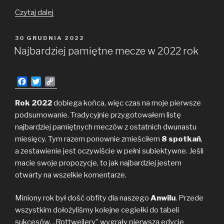
TOP
Czytaj dalej
10
akcji
OPUBLIKOWANE
30 GRUDNIA 2022
W
w 2022
Najbardziej pamiętne mecze w 2022 rok
roku
F
T
C
a
w
o
c
i
p
Rok 2022
dobiega końca, więc czas na moje pierwsze
e
t
y
podsumowanie. Tradycyjnie przygotowałem listę
b
t
L
najbardziej pamiętnych meczów z ostatnich dwunastu
o
e
i
miesięcy. Tym razem ponownie zmieściłem
8 spotkań
,
o
r
n
a zestawienie jest oczywiście w pełni subiektywne. Jeśli
k
k
macie swoje propozycje, to jak najbardziej jestem
otwarty na wszelkie komentarze.
Miniony rok był dość obfity dla naszego
Anwilu
. Przede
wszystkim dołożyliśmy kolejne cegiełki do tabeli
sukcesów. „Rottweilery” wygrały pierwszą edycję