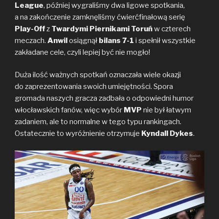
League
, później wygraliśmy dwa ligowe spotkania,
o
e
i
a na zakończenie zamknęliśmy ćwierćfinałową serię
o
r
n
Play-Off
k
z
Twardymi Piernikami Toruń
k
w czterech
meczach.
Anwil
osiągnął
bilans 7-1
i spełnił wszystkie
zakładane cele, czyli lepiej być nie mogło!
Duża ilość ważnych spotkań oznaczała wiele okazji
do zaprezentowania swoich umiejętności. Spora
gromada naszych gracza zadbała o odpowiedni humor
włocławskich fanów, więc wybór
MVP
nie był łatwym
zadaniem, ale to normalne w tego typu rankingach.
Ostatecznie to wyróżnienie otrzymuje
Kyndall Dykes
.