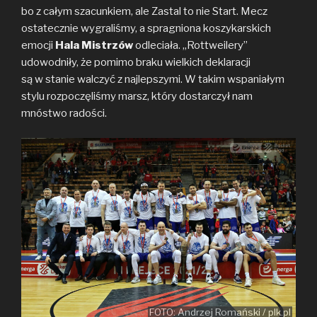
bo z całym szacunkiem, ale Zastal to nie Start. Mecz
ostatecznie wygraliśmy, a spragniona koszykarskich
emocji
Hala Mistrzów
odleciała. „Rottweilery”
udowodniły, że pomimo braku wielkich deklaracji
są w stanie walczyć z najlepszymi. W takim wspaniałym
stylu rozpoczęliśmy marsz, który dostarczył nam
mnóstwo radości.
FOTO: Andrzej Romański / plk.pl