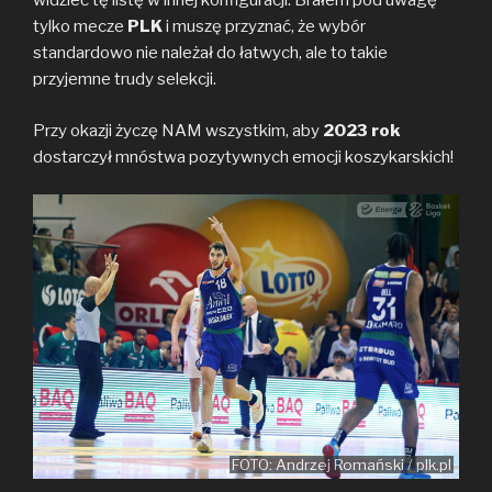
widzieć tę listę w innej konfiguracji. Brałem pod uwagę
tylko mecze
PLK
i muszę przyznać, że wybór
standardowo nie należał do łatwych, ale to takie
przyjemne trudy selekcji.
Przy okazji życzę NAM wszystkim, aby
2023 rok
dostarczył mnóstwa pozytywnych emocji koszykarskich!
FOTO: Andrzej Romański / plk.pl