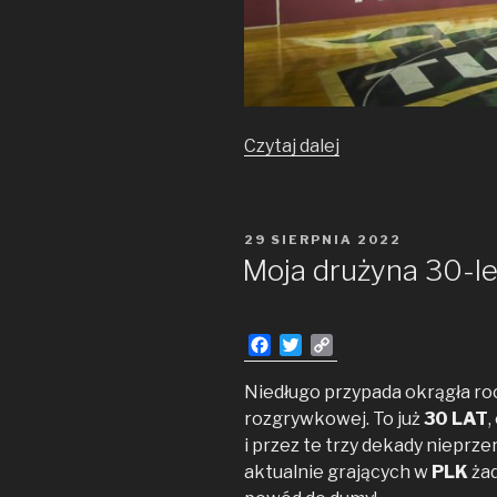
Ostateczne
Czytaj dalej
starcia
w Play-
Off
OPUBLIKOWANE
29 SIERPNIA 2022
W
Moja drużyna 30-le
F
T
C
a
w
o
c
i
p
Niedługo przypada okrągła roc
e
t
y
rozgrywkowej. To już
30 LAT
b
t
L
i przez te trzy dekady nieprz
o
e
i
aktualnie grających w
PLK
żad
o
r
n