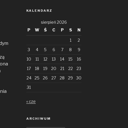
KALENDARZ
sierpień 2026
P
W
Ś
C
P
S
N
1
2
żdym
3
4
5
6
7
8
9
czą
10
11
12
13
14
15
16
rona
17
18
19
20
21
22
23
a
24
25
26
27
28
29
30
31
nia
« cze
ARCHIWUM