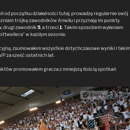
zyli od początku działalności tutaj, prowadzę regularnie swój
óżniam trójkę zawodników Anwilu i przyznaję im punkty.
, drugi zawodnik
5
, a trzeci
1
. Takim sposobem wyłaniam
ottweilera” w każdym sezonie.
yjną, zsumowałem wszystkie dotychczasowe wyniki i taki
 za sześć ostatnich lat.
nktów promowałem gracza z mniejszą ilością spotkań