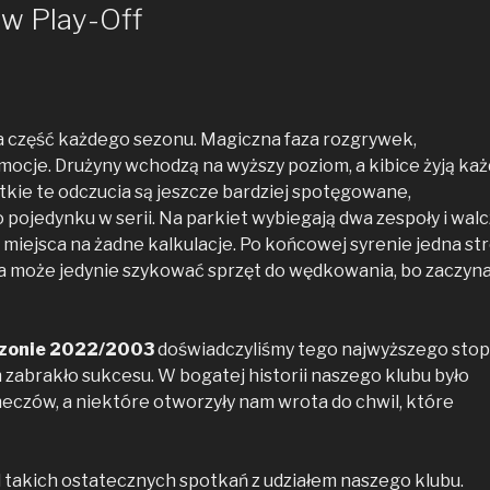
 w Play-Off
a część każdego sezonu. Magiczna faza rozgrywek,
ocje. Drużyny wchodzą na wyższy poziom, a kibice żyją ka
kie te odczucia są jeszcze bardziej spotęgowane,
pojedynku w serii. Na parkiet wybiegają dwa zespoły i wal
uż miejsca na żadne kalkulacje. Po końcowej syrenie jedna st
a może jedynie szykować sprzęt do wędkowania, bo zaczyn
zonie 2022/2003
doświadczyliśmy tego najwyższego stop
m zabrakło sukcesu. W bogatej historii naszego klubu było
meczów, a niektóre otworzyły nam wrota do chwil, które
takich ostatecznych spotkań z udziałem naszego klubu.