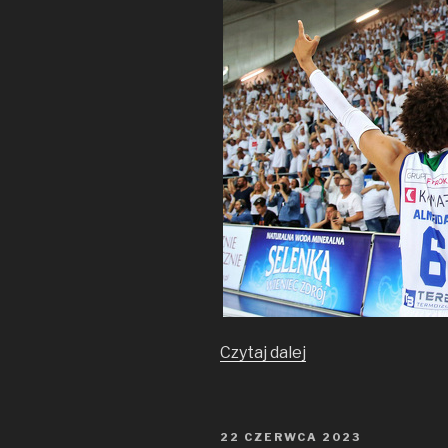
Ranking
Czytaj dalej
MVP
po sześciu
sezonach
OPUBLIKOWANE
22 CZERWCA 2023