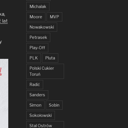
Michalak
ka,
Moore
MVP
 lat
Nowakowski
Petrasek
y
Play-Off
PLK
Pluta
Polski Cukier
Toruń
Radić
Sanders
Simon
Sobin
Sokołowski
Stal Ostrów