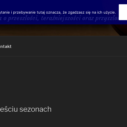
ytanie i przebywanie tutaj oznacza, że zgadzasz się na ich użycie.
a o przeszłości, teraźniejszości oraz przyszł
ntakt
eściu sezonach