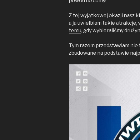
powód do dumy!
k
k
Z tej wyjątkowej okazji nasz k
a ja uwielbiam takie atrakcje
temu
, gdy wybieraliśmy drużynę
Tym razem przedstawiam nie t
zbudowane na podstawie najpo