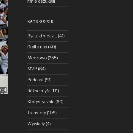
mnie oszukali!
KATEGORIE
Był taki mecz…
(41)
Grali u nas
(40)
Meczowo
(255)
MVP
(84)
Podcast
(91)
.pl
Różne myśli
(111)
Statystycznie
(60)
Transfery
(109)
Wywiady
(4)