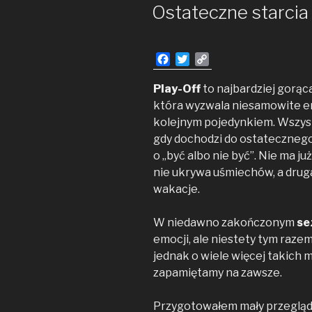
W
Ostateczne starcia
F
T
C
a
w
o
c
i
p
Play-Off
to najbardziej gorąc
e
t
y
która wyzwala niesamowite em
b
t
L
kolejnym pojedynkiem. Wszyst
o
e
i
gdy dochodzi do ostatecznego 
o
r
n
o „być albo nie być”. Nie ma j
k
k
nie ukrywa uśmiechów, a drug
wakacje.
W niedawno zakończonym
se
emocji, ale niestety tym raze
jednak o wiele więcej takich 
zapamiętamy na zawsze.
Przygotowałem mały przegląd 