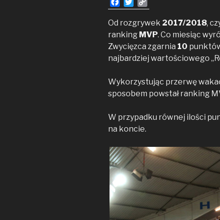
F
T
C
a
w
o
c
i
p
Od rozgrywek
2017/2018
, c
e
t
y
ranking
MVP
. Co miesiąc wyr
b
t
L
Zwycięzca zgarnia
10
punktów
o
e
i
najbardziej wartościowego „R
o
r
n
k
k
Wykorzystując przerwę wakac
sposobem powstał ranking MVP
W przypadku równej ilości pu
na koncie.