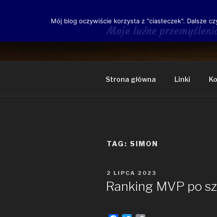
Przeskocz
do
Mój blog oczywiście korzysta z "ciasteczek". Dalsze cz
treści
Moje luźne przemyśleni
Strona główna
Linki
Ko
TAG:
SIMON
OPUBLIKOWANE
2 LIPCA 2023
W
Ranking MVP po sz