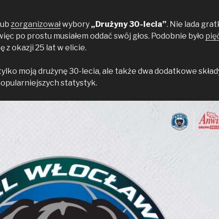
lub
zorganizował
wybory
„Drużyny 30-lecia”
. Nie lada grat
, więc po prostu musiałem oddać swój głos. Podobnie było
pięć
 z okazji 25 lat w elicie.
ylko moją drużynę 30-lecia, ale także dwa dodatkowe skład
pularniejszych statystyk.