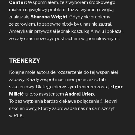
Center:
Wspomniałem, że z wyborem środkowego
miałem największy problem. Tuż za wybraną dwójką
znalazł się
Sharone Wright
. Gdyby nie problemy
ze zdrowiem, to zapewne nigdy by u nas nie zagrał.
Amerykanin przywdział jednak koszulkę Anwilu i pokazał,
że cały czas może być postrachem w „pomalowanym”.
TRENERZY
Kolejne moje autorskie rozszerzenie do tej wspaniałej
zabawy. Każdy zespół musi mieć przecież sztab
szkoleniowy. Dlatego pierwszym trenerem zostaje
Igor
Milicić
, a jego asystentem
Andrej Urlep
.
To bez wątpienia bardzo ciekawe połączenie ;). Jedyni
szkoleniowcy, którzy zaprowadzili nas na sam szczyt
w PLK.