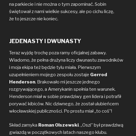
na parkiecie i nie można o tym zapominać. Sobin
świętował z nami wielkie sukcesy, ale po cichu liczę,
że to jeszcze nie koniec.
JEDENASTY I DWUNASTY
Teraz wyjdę trochę poza ramy oficjalnej zabawy.
Wiadomo, że pełna drużyna liczy dwunastu zawodników
i moja ekipa też będzie tylu miała. Pierwszym
uzupełnieniem mojego zespołu zostaje
Gerrod
Henderson
. Brakowało mi jeszcze jednego
rozgrywającego, a Amerykanin spełnia ten warunek.
Henderson miał w sobie prawdziwy gen lidera i potrafił
porywać kibiców. Nic dziwnego, że został ulubieńcem
włocławskiej publiczności. Po prostu miał „to coś”!
Skład zamyka
Roman Olszewski
. „Oszi” był prawdziwą
gwiazdą w początkowych latach naszego klubu.