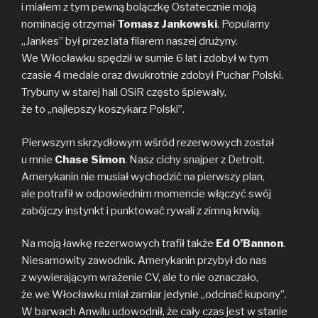
i miałem z tym pewną bolączkę Ostatecznie moją
nominację otrzymał
Tomasz Jankowski
. Popularny
„Jankes” był przez lata filarem naszej drużyny.
We Włocławku spędził w sumie 6 lat i zdobył w tym
czasie 4 medale oraz dwukrotnie zdobył Puchar Polski.
Trybuny w starej hali OSiR często śpiewały,
że to „najlepszy koszykarz Polski”.
Pierwszym skrzydłowym wśród rezerwowych został
u mnie
Chase Simon
. Nasz cichy snajper z Detroit.
Amerykanin nie musiał wychodzić na pierwszy plan,
ale potrafił w odpowiednim momencie włączyć swój
zabójczy instynkt i punktować rywali z zimną krwią.
Na moją ławkę rezerwowych trafił także
Ed O’Bannon
.
Niesamowity zawodnik. Amerykanin przybył do nas
z wywierającym wrażenie CV, ale to nie oznaczało,
że we Włocławku miał zamiar jedynie „odcinać kupony”.
W barwach Anwilu udowodnił, że cały czas jest w stanie