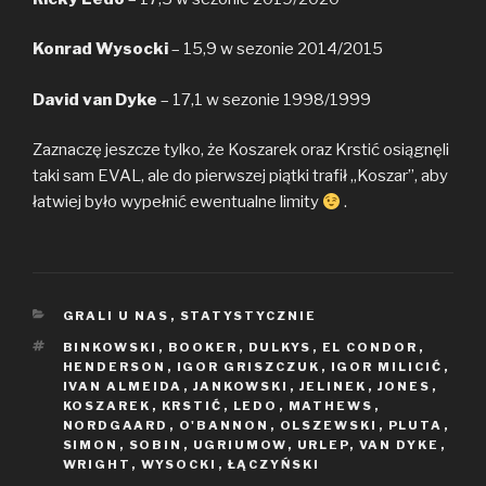
Konrad Wysocki
– 15,9 w sezonie 2014/2015
David van Dyke
– 17,1 w sezonie 1998/1999
Zaznaczę jeszcze tylko, że Koszarek oraz Krstić osiągnęli
taki sam EVAL, ale do pierwszej piątki trafił „Koszar”, aby
łatwiej było wypełnić ewentualne limity
.
KATEGORIE
GRALI U NAS
,
STATYSTYCZNIE
TAGI
BINKOWSKI
,
BOOKER
,
DULKYS
,
EL CONDOR
,
HENDERSON
,
IGOR GRISZCZUK
,
IGOR MILICIĆ
,
IVAN ALMEIDA
,
JANKOWSKI
,
JELINEK
,
JONES
,
KOSZAREK
,
KRSTIĆ
,
LEDO
,
MATHEWS
,
NORDGAARD
,
O'BANNON
,
OLSZEWSKI
,
PLUTA
,
SIMON
,
SOBIN
,
UGRIUMOW
,
URLEP
,
VAN DYKE
,
WRIGHT
,
WYSOCKI
,
ŁĄCZYŃSKI