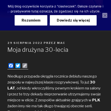
Przeskocz
Moje luźne przemyślenia o przeszłości, teraźniejszości oraz
Mój blog oczywiście korzysta z "ciasteczek". Dalsze czytanie i
do
przebywanie tutaj oznacza, że zgadzasz się na ich użycie.
przyszłości ANWILU WŁOCŁAWEK
treści
Rozumiem
Dowiedz się więcej
Menu
OPUBLIKOWANE
29 SIERPNIA 2022
PRZEZ
MAC
W
Moja drużyna 30-lecia
F
T
C
a
w
o
c
i
p
Niedługo przypada okrągła rocznica debiutu naszego
e
t
y
zespołu w najwyższej klasie rozgrywkowej. To już
30
b
t
L
LAT
, od kiedy wkroczyliśmy pewnym krokiem na salony
o
e
i
i przez te trzy dekady nieprzerwanie utrzymujemy swoje
o
r
n
miejsce w elicie. Z zespołów aktualnie grających w
k
k
PLK
żaden inny nie ma tak długo trwającej obecnie serii.