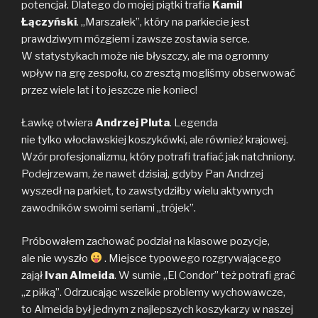
potencjał. Dlatego do mojej piątki trafia
Kamil
Łączyński
. „Marszałek”, który na parkiecie jest
prawdziwym mózgiem i zawsze zostawia serce.
W statystykach może nie błyszczy, ale ma ogromny
wpływ na grę zespołu, co zresztą mogliśmy obserwować
przez wiele lat i to jeszcze nie koniec!
Ławkę otwiera
Andrzej Pluta
. Legenda
nie tylko włocławskiej koszykówki, ale również krajowej.
Wzór profesjonalizmu, który potrafi trafiać jak natchniony.
Podejrzewam, że nawet dzisiaj, gdyby Pan Andrzej
wyszedł na parkiet, to zawstydziłby wielu aktywnych
zawodników swoimi seriami „trójek”.
Próbowałem zachować podział na klasowe pozycje,
ale nie wyszło
. Miejsce typowego rozgrywającego
zajął
Ivan Almeida
. W sumie „El Condor” też potrafi grać
„z piłką”. Odrzucając wszelkie problemy wychowawcze,
to Almeida był jednym z najlepszych koszykarzy w naszej