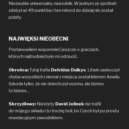
Niezwykle uniwersalny zawodnik. W jednym ze spotkań
zdobył aż 49 punktów i ten rekord do dzisiaj nie został
pobity.
NAJWIĘKSI NIEOBECNI
Postanowiłem wspomnieć jeszcze o graczach,
których najtrudniej było mi odrzucić.
Obrońca:
Tutaj trafia
Deividas Dulkys
. Litwin zaskoczył
chyba wszystkich i niemal z miejsca został liderem Anwilu.
Szkoda tylko, że nie dokończył sezonu, ale biznes
to biznes…
Skrzydłowy:
Niestety
David Jelinek
nie trafił
do mojego składu i to trochę boli, bo Czech był po prostu
rewelacyjnym zawodnikiem.