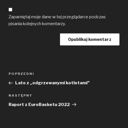
Zapamiętaj moje dane w tej przeglądarce podczas
pisania kolejnych komentarzy.
Nawigacja
Poprzedni
POPRZEDNI
wpisu
wpis
Lato z „odgrzewanymi kotletami”
Następny
NASTĘPNY
wpis
Raport z EuroBasketu 2022