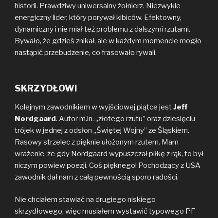
historii. Prawdziwy uniwersalny żołnierz. Niezwykle
energiczny lider, który porywał kibiców. Efektowny,
dynamiczny i nie miał też problemu z dalszymi rzutami.
Bywało, że gdzieś znikał, ale w każdym momencie mogło
nastąpić przebudzenie, co frasowało rywali.
SKRZYDŁOWI
Kolejnym zawodnikiem w wyjściowej piątce jest
Jeff
Nordgaard
. Autor m.in. „złotego rzutu” oraz dziesięciu
trójek w jednej z odsłon „Świętej Wojny” ze Śląskiem.
Rasowy strzelec z pięknie ułożonym rzutem. Mam
wrażenie, że gdy Nordgaard wypuszczał piłkę z rąk, to był
niczym powiew poezji. Coś pięknego! Pochodzący z USA
zawodnik dał nam z całą pewnością sporo radości.
Nie chciałem stawiać na drugiego niskiego
skrzydłowego, więc musiałem wystawić typowego PF