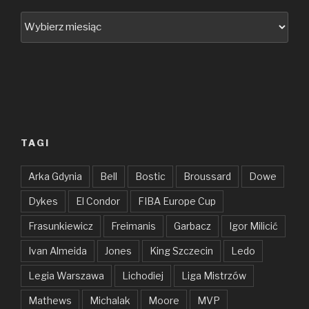
Archiwum
TAGI
Arka Gdynia
Bell
Bostic
Broussard
Dowe
Dykes
El Condor
FIBA Europe Cup
Frasunkiewicz
Freimanis
Garbacz
Igor Milicić
Ivan Almeida
Jones
King Szczecin
Ledo
Legia Warszawa
Lichodiej
Liga Mistrzów
Mathews
Michalak
Moore
MVP