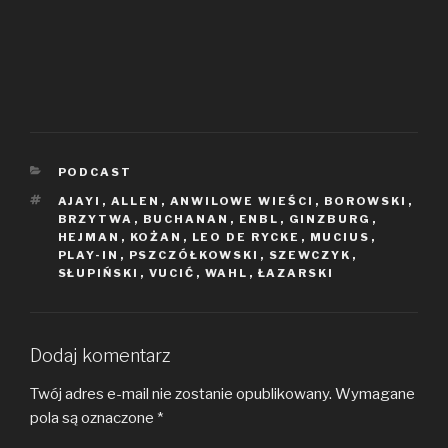
KATEGORIE
PODCAST
TAGI
AJAYI
,
ALLEN
,
ANWILOWE WIEŚCI
,
BOROWSKI
,
BRZYTWA
,
BUCHANAN
,
ENBL
,
GINZBURG
,
HEJMAN
,
KOŻAN
,
LEO DE RYCKE
,
MUCIUS
,
PLAY-IN
,
PSZCZÓŁKOWSKI
,
SZEWCZYK
,
SŁUPIŃSKI
,
VUCIĆ
,
WAHL
,
ŁAZARSKI
Dodaj komentarz
Twój adres e-mail nie zostanie opublikowany.
Wymagane
pola są oznaczone
*