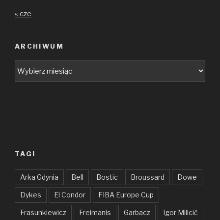
« cze
ARCHIWUM
Archiwum
TAGI
Arka Gdynia
Bell
Bostic
Broussard
Dowe
Dykes
El Condor
FIBA Europe Cup
Frasunkiewicz
Freimanis
Garbacz
Igor Milicić