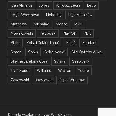
Ivan Almeida
Jones
King Szczecin
Ledo
Legia Warszawa
Lichodiej
Liga Mistrzów
Mathews
Michalak
Moore
MVP
Nowakowski
Petrasek
Play-Off
PLK
Pluta
Polski Cukier Toruń
Radić
Sanders
Simon
Sobin
Sokołowski
Stal Ostrów Wlkp.
Stelmet Zielona Góra
Sulima
Szewczyk
Trefl Sopot
Williams
Wroten
Young
Zyskowski
Łączyński
Śląsk Wrocław
Dumnie wspierane przez WordPressa