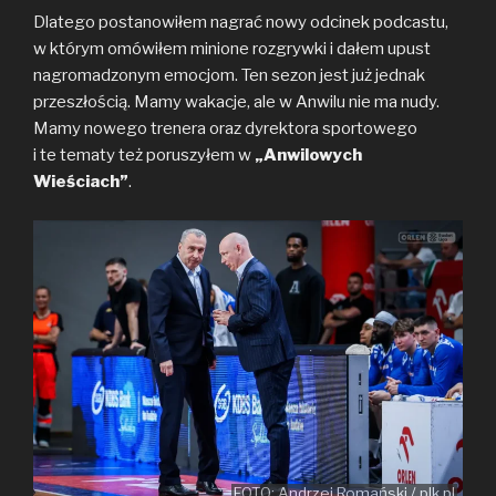
o
r
n
Dlatego postanowiłem nagrać nowy odcinek podcastu,
k
k
w którym omówiłem minione rozgrywki i dałem upust
nagromadzonym emocjom. Ten sezon jest już jednak
przeszłością. Mamy wakacje, ale w Anwilu nie ma nudy.
Mamy nowego trenera oraz dyrektora sportowego
i te tematy też poruszyłem w
„Anwilowych
Wieściach”
.
FOTO: Andrzej Romański / plk.pl