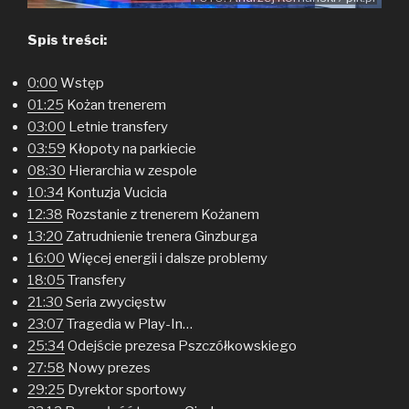
Spis treści:
0:00
Wstęp
01:25
Kożan trenerem
03:00
Letnie transfery
03:59
Kłopoty na parkiecie
08:30
Hierarchia w zespole
10:34
Kontuzja Vucicia
12:38
Rozstanie z trenerem Kożanem
13:20
Zatrudnienie trenera Ginzburga
16:00
Więcej energii i dalsze problemy
18:05
Transfery
21:30
Seria zwycięstw
23:07
Tragedia w Play-In…
25:34
Odejście prezesa Pszczółkowskiego
27:58
Nowy prezes
29:25
Dyrektor sportowy