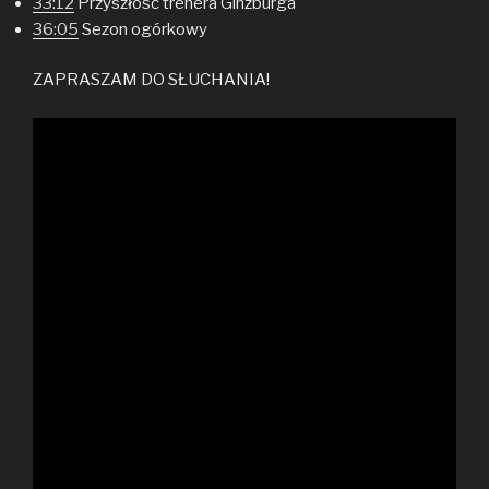
33:12
Przyszłość trenera Ginzburga
36:05
Sezon ogórkowy
ZAPRASZAM DO SŁUCHANIA!