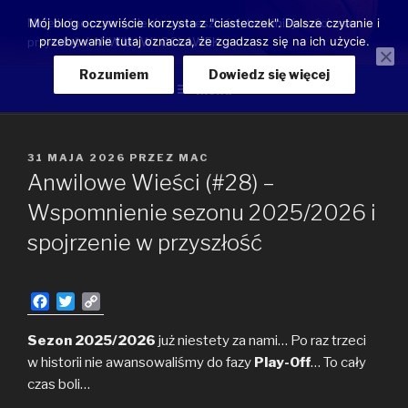
Przeskocz
Moje luźne przemyślenia o przeszłości, teraźniejszości oraz
Mój blog oczywiście korzysta z "ciasteczek". Dalsze czytanie i
do
przebywanie tutaj oznacza, że zgadzasz się na ich użycie.
przyszłości ANWILU WŁOCŁAWEK
treści
Rozumiem
Dowiedz się więcej
Menu
OPUBLIKOWANE
31 MAJA 2026
PRZEZ
MAC
W
Anwilowe Wieści (#28) –
Wspomnienie sezonu 2025/2026 i
spojrzenie w przyszłość
F
T
C
a
w
o
c
i
p
Sezon 2025/2026
już niestety za nami… Po raz trzeci
e
t
y
w historii nie awansowaliśmy do fazy
Play-Off
… To cały
b
t
L
czas boli…
o
e
i