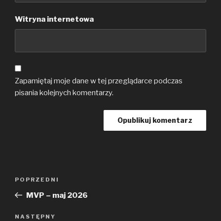
Witryna internetowa
Zapamiętaj moje dane w tej przeglądarce podczas
pisania kolejnych komentarzy.
Nawigacja
Poprzedni
POPRZEDNI
wpisu
wpis
MVP – maj 2026
Następny
NASTĘPNY