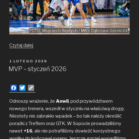
FOTO: Wojciech Rejdych / MKS Dąbrowa Górnicza
MVP
Czytaj dalej
–
luty
OPUBLIKOWANE
1 LUTEGO 2026
W
2026
MVP – styczeń 2026
F
T
C
a
w
o
c
i
p
Odnoszę wrażenie, że
Anwil
, pod przywództwem
e
t
y
nowego trenera, wszedł w styczniu na właściwą drogę.
b
t
L
Niestety nie zabrakło wpadek – bo tak należy określić
o
e
i
porażki z Treflem oraz GTK. W Sopocie prowadziliśmy
o
r
n
nawet
k
+16
, ale nie potrafiliśmy dowieźć korzystnego
k
wyniku do końcowej syreny. Jeszcze gorzej wypadliśmy