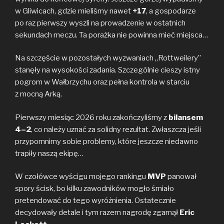
w Gliwicach, gdzie mieliśmy nawet
+17
, a gospodarze
po raz pierwszy wyszli na prowadzenie w ostatnich
sekundach meczu. Ta porażka nie powinna mieć miejsca…
Na szczęście w pozostałych wyzwaniach „Rottweilery”
stanęły na wysokości zadania. Szczególnie cieszy istny
pogrom w Wałbrzychu oraz pełna kontrola w starciu
z mocną Arką.
Pierwszy miesiąc 2026 roku zakończyliśmy z
bilansem
4–2
, co należy uznać za solidny rezultat. Zwłaszcza jeśli
przypomnimy sobie problemy, które jeszcze niedawno
trapiły naszą ekipę…
W czołówce wyścigu mojego rankingu
MVP
panował
spory ścisk, bo kilku zawodników mogło śmiało
pretendować do tego wyróżnienia. Ostatecznie
decydowały detale i tym razem nagrodę zgarnął
Eric