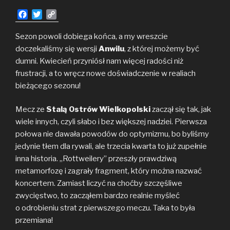
F
T
C
a
w
o
c
i
p
Sezon powoli dobiega końca, a my wreszcie
e
t
y
doczekaliśmy się wersji
Anwilu
, z której możemy być
b
t
L
dumni. Kwiecień przyniósł nam więcej radości niż
o
e
i
frustracji, a to wręcz nowe doświadczenie w realiach
o
r
n
bieżącego sezonu!
k
k
Mecz ze
Stalą Ostrów Wielkopolski
zaczął się tak, jak
wiele innych, czyli słabo i bez większej nadziei. Pierwsza
połowa nie dawała powodów do optymizmu, bo byliśmy
jedynie tłem dla rywali, ale trzecia kwarta to już zupełnie
inna historia. „Rottweilery” przeszły prawdziwą
metamorfozę i zagrały fragment, który można nazwać
koncertem. Zamiast liczyć na choćby szczęśliwe
zwycięstwo, to zacząłem bardzo realnie myśleć
o odrobieniu strat z pierwszego meczu. Taka to była
przemiana!