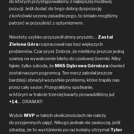
do których przystępowaliśmy z najlepszej możliwej
pozycji. Jeśli dodać do tego dobrą dyspozycję
z końcówki sezonu zasadniczego, to śmiało mogliśmy
patrzeć w przyszłość z optymizmem.
Niestety szybko przyszedł zimny prysznic…
Zastal
Zielona Góra
rozpracował nas bez większych
problemów. Czar prysł. Dobrze, że mieliśmy jeszcze jedną
szansę na wywalczenie biletu do czołowej ósemki. Niby
fajnie, tylko szkoda, że
MKS Dąbrowa Górnicza
również
został naszym pogromcą. Ten mecz zabolał jeszcze
bardziej i obnażył wszystkie problemy, które trapiły nas
przez cały sezon. Przegraliśmy spotkanie,
w którym w trakcie trzeciej kwarty prowadziliśmy już
+14
… DRAMAT!
Wybór
MVP
w takich okolicznościach nie należy
do przyjemnych zajęć. Nikogo jednak nie zaskoczę, jeśli
zdradzę, że to wyróżnienie po raz kolejny otrzymał
Tyler