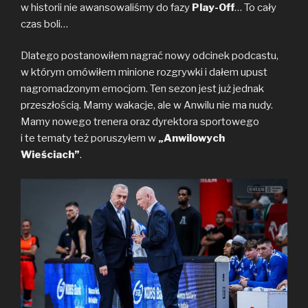
e
t
y
w historii nie awansowaliśmy do fazy
Play-Off
… To cały
b
t
L
czas boli…
o
e
i
o
r
n
Dlatego postanowiłem nagrać nowy odcinek podcastu,
k
k
w którym omówiłem minione rozgrywki i dałem upust
nagromadzonym emocjom. Ten sezon jest już jednak
przeszłością. Mamy wakacje, ale w Anwilu nie ma nudy.
Mamy nowego trenera oraz dyrektora sportowego
i te tematy też poruszyłem w
„Anwilowych
Wieściach”
.