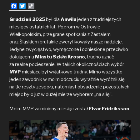
F
T
C
a
w
o
c
i
p
Grudzień 2025
był dla
Anwilu
jeden z trudniejszych
e
t
y
miesięcy ostatnich lat. Pogrom w Ostrowie
b
t
L
Wielkopolskim, przegrane spotkania z Zastalem
o
e
i
oraz Śląskiem brutalnie zweryfikowały nasze nadzieje.
o
r
n
Jedyne zwycięstwo, wymęczone i odniesione przeciwko
k
k
dołującemu
Miastu Szkła Krosno
, trudno uznać
za realne pocieszenie. W takich okolicznościach wybór
MVP
miesiąca był wyjątkowo trudny. Mimo wszystko
jeden zawodnik w moim odczuciu wyraźnie wyróżnił się
na tle reszty zespołu, natomiast obsadzenie pozostałych
miejsc było już w dużej mierze wyborem „na siłę”.
Moim MVP za miniony miesiąc został
Elvar Fridriksson
.