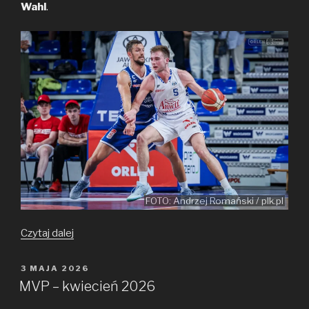
Wahl
.
FOTO: Andrzej Romański / plk.pl
MVP
Czytaj dalej
–
maj
OPUBLIKOWANE
3 MAJA 2026
W
2026
MVP – kwiecień 2026