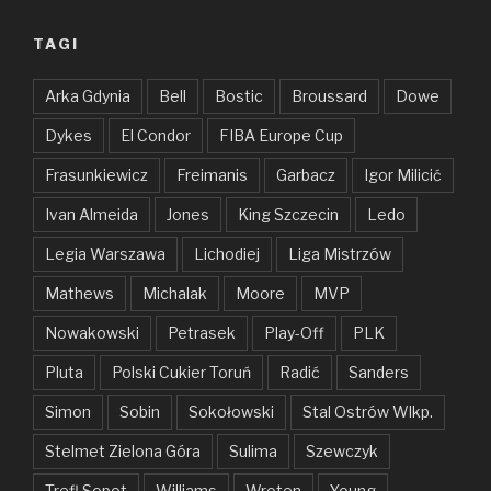
TAGI
Arka Gdynia
Bell
Bostic
Broussard
Dowe
Dykes
El Condor
FIBA Europe Cup
Frasunkiewicz
Freimanis
Garbacz
Igor Milicić
Ivan Almeida
Jones
King Szczecin
Ledo
Legia Warszawa
Lichodiej
Liga Mistrzów
Mathews
Michalak
Moore
MVP
Nowakowski
Petrasek
Play-Off
PLK
Pluta
Polski Cukier Toruń
Radić
Sanders
Simon
Sobin
Sokołowski
Stal Ostrów Wlkp.
Stelmet Zielona Góra
Sulima
Szewczyk
Trefl Sopot
Williams
Wroten
Young