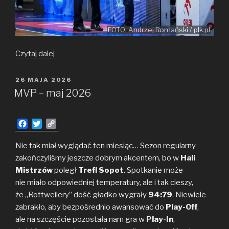
FOTO: Andrzej Romański / plk.pl
Anwilowe
Czytaj dalej
Wieści
(#28)
OPUBLIKOWANE
26 MAJA 2026
W
–
MVP – maj 2026
Wspomnienie
sezonu
F
T
C
2025/2026
a
w
o
i spojrzenie
c
i
p
Nie tak miał wyglądać ten miesiąc… Sezon regularny
w przyszłość
e
t
y
zakończyliśmy jeszcze dobrym akcentem, bo w
Hali
b
t
L
Mistrzów
poległ
Trefl Sopot
. Spotkanie może
o
e
i
nie miało odpowiedniej temperatury, ale i tak cieszy,
o
r
n
że „Rottweilery” dość gładko wygrały
k
k
94:79
. Niewiele
zabrakło, aby bezpośrednio awansować do
Play-Off
,
ale na szczęście pozostała nam gra w
Play-In
,