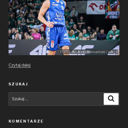
FOTO: Andrzej Romański / plk.pl
MVP
Czytaj dalej
–
grudzień
SZUKAJ
2025
Szukaj:
Szuka
KOMENTARZE