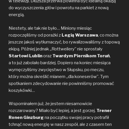
w telewizji. Dłuższa przerwa powinna być idealną okazją
do wyczyszczenia głów i powrotu na parkiet z nową
energią.
Niestety, ale tak nie było… Miniony miesiąc
rozpoczęliśmy od porażki z
Legią Warszawa
, co można
jeszcze jakoś wytłumaczyć, bo rywalizowaliśmy z topową
ekipą. Później jednak „Rottweilery” nie sprostały
Startowi Lublin
oraz
Twardym Piernikom Toruń
,
a to już zabolało bardziej. Dopiero na koniec miesiąca
wymęczyliśmy zwycięstwo w Słupsku, po meczu,
który można określić mianem „dla koneserów”. Tym
spotkaniem zdecydowanie nie powinniśmy promować
koszykówki…
Wspominałem już, że jestem niesamowicie
rozczarowany? Miało być lepiej, a jest gorzej.
Trener
Ronen Ginzburg
na początku swojej pracy potrafił
tchnąć nową energię w nasz zespół, ale z czasem ten