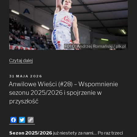
FOTO: Andrzej Romański / plk.pl
MVP
Czytaj dalej
–
sezon
OPUBLIKOWANE
31 MAJA 2026
W
2025/2026
Anwilowe Wieści (#28) – Wspomnienie
sezonu 2025/2026 i spojrzenie w
przyszłość
F
T
C
a
w
o
c
i
p
Sezon 2025/2026
już niestety za nami… Po raz trzeci