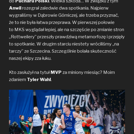
do
Pucharu Polski
. Wielka szkoda… W związku z tym
o
e
i
Anwil
rozegrał zaledwie dwa spotkania. Najpierw
o
r
n
wygraliśmy w Dąbrowie Górniczej, ale trzeba przyznać,
k
k
że to nie była łatwa przeprawa. W pierwszej połowie
to MKS wyglądał lepiej, ale na szczęście po zmianie stron
„Rottweilery” przeszły prawdziwą metamorfozę i przejęły
to spotkanie. W drugim starciu niestety wróciliśmy „na
tarczy” ze Szczecina. Szczególnie bolała skuteczność
naszej ekipy zza łuku.
Kto zasłużył na tytuł
MVP
za miniony miesiąc? Moim
zdaniem
Tyler Wahl
.