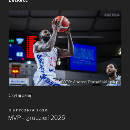
Lockett
.
FOTO: Andrzej Romański / plk.pl
MVP
Czytaj dalej
–
styczeń
OPUBLIKOWANE
3 STYCZNIA 2026
W
2026
MVP – grudzień 2025