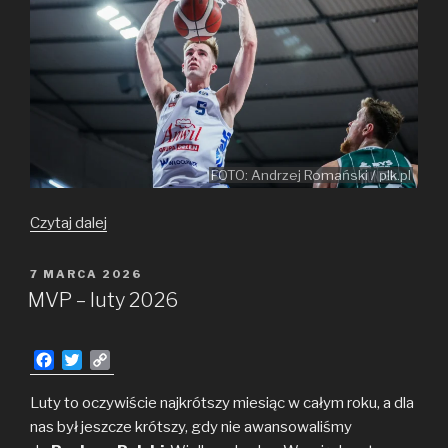
FOTO: Andrzej Romański / plk.pl
MVP
Czytaj dalej
–
marzec
OPUBLIKOWANE
7 MARCA 2026
W
2026
MVP – luty 2026
F
T
C
a
w
o
c
i
p
Luty to oczywiście najkrótszy miesiąc w całym roku, a dla
e
t
y
nas był jeszcze krótszy, gdy nie awansowaliśmy
b
t
L