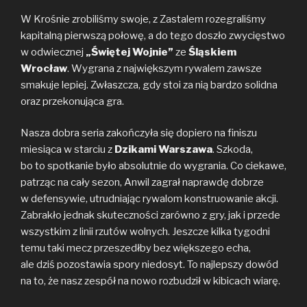
W Krośnie zrobiliśmy swoje, z Zastalem rozegraliśmy
kapitalną pierwszą połowę, a do tego doszło zwycięstwo
w odwiecznej
„Świętej Wojnie”
ze
Śląskiem
Wrocław
. Wygrana z największym rywalem zawsze
smakuje lepiej. Zwłaszcza, gdy stoi za nią bardzo solidna
oraz przekonująca gra.
Nasza dobra seria zakończyła się dopiero na finiszu
miesiąca w starciu z
Dzikami Warszawa
. Szkoda,
bo to spotkanie było absolutnie do wygrania. Co ciekawe,
patrząc na cały sezon, Anwil zagrał naprawdę dobrze
w defensywie, utrudniając rywalom konstruowanie akcji.
Zabrakło jednak skuteczności zarówno z gry, jak i przede
wszystkim z linii rzutów wolnych. Jeszcze kilka tygodni
temu taki mecz przeszedłby bez większego echa,
ale dziś pozostawia spory niedosyt. To najlepszy dowód
na to, że nasz zespół na nowo rozbudził w kibicach wiarę.