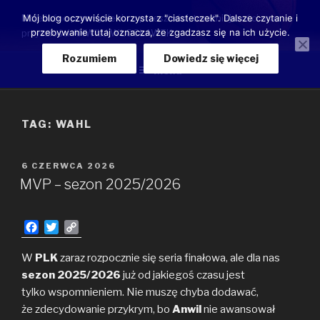
Przeskocz
Moje luźne przemyślenia o przeszłości, teraźniejszości oraz
Mój blog oczywiście korzysta z "ciasteczek". Dalsze czytanie i
do
przebywanie tutaj oznacza, że zgadzasz się na ich użycie.
przyszłości ANWILU WŁOCŁAWEK
treści
Rozumiem
Dowiedz się więcej
Menu
TAG:
WAHL
OPUBLIKOWANE
6 CZERWCA 2026
W
MVP – sezon 2025/2026
F
T
C
a
w
o
c
i
p
W
PLK
zaraz rozpocznie się seria finałowa, ale dla nas
e
t
y
sezon 2025/2026
już od jakiegoś czasu jest
b
t
L
tylko wspomnieniem. Nie muszę chyba dodawać,
o
e
i
że zdecydowanie przykrym, bo
Anwil
nie awansował
o
r
n