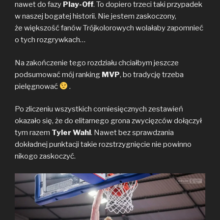
nawet do fazy
k
k
Play-Off
. To dopiero trzeci taki przypadek
w naszej bogatej historii. Nie jestem zaskoczony,
że większość fanów Trójkolorowych wolałaby zapomnieć
o tych rozgrywkach…
Na zakończenie tego rozdziału chciałbym jeszcze
podsumować mój ranking
MVP
, bo tradycję trzeba
pielęgnować
.
Po zliczeniu wszystkich comiesięcznych zestawień
okazało się, że do elitarnego grona zwycięzców dołączył
tym razem
Tyler Wahl
. Nawet bez sprawdzania
dokładnej punktacji takie rozstrzygnięcie nie powinno
nikogo zaskoczyć.