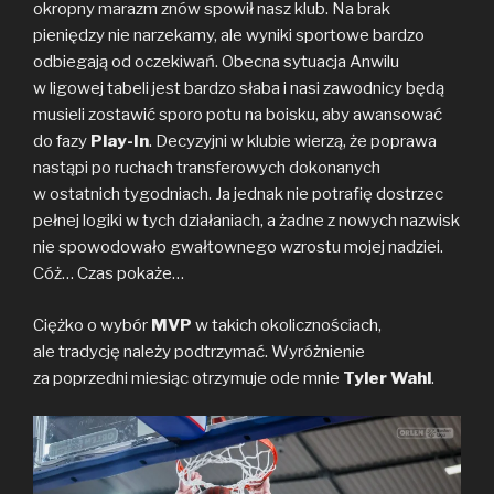
okropny marazm znów spowił nasz klub. Na brak
pieniędzy nie narzekamy, ale wyniki sportowe bardzo
odbiegają od oczekiwań. Obecna sytuacja Anwilu
w ligowej tabeli jest bardzo słaba i nasi zawodnicy będą
musieli zostawić sporo potu na boisku, aby awansować
do fazy
Play-In
. Decyzyjni w klubie wierzą, że poprawa
nastąpi po ruchach transferowych dokonanych
w ostatnich tygodniach. Ja jednak nie potrafię dostrzec
pełnej logiki w tych działaniach, a żadne z nowych nazwisk
nie spowodowało gwałtownego wzrostu mojej nadziei.
Cóż… Czas pokaże…
Ciężko o wybór
MVP
w takich okolicznościach,
ale tradycję należy podtrzymać. Wyróżnienie
za poprzedni miesiąc otrzymuje ode mnie
Tyler Wahl
.