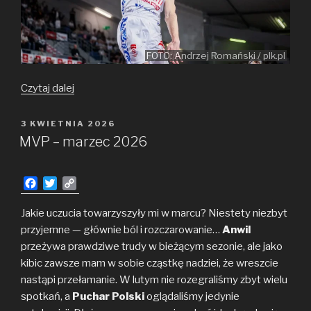
FOTO: Andrzej Romański / plk.pl
MVP
Czytaj dalej
–
kwiecień
OPUBLIKOWANE
3 KWIETNIA 2026
W
2026
MVP – marzec 2026
F
T
C
a
w
o
c
i
p
Jakie uczucia towarzyszyły mi w marcu? Niestety niezbyt
e
t
y
przyjemne — głównie ból i rozczarowanie…
Anwil
b
t
L
przeżywa prawdziwe trudy w bieżącym sezonie, ale jako
o
e
i
kibic zawsze mam w sobie cząstkę nadziei, że wreszcie
o
r
n
nastąpi przełamanie. W lutym nie rozegraliśmy zbyt wielu
k
k
spotkań, a
Puchar Polski
oglądaliśmy jedynie