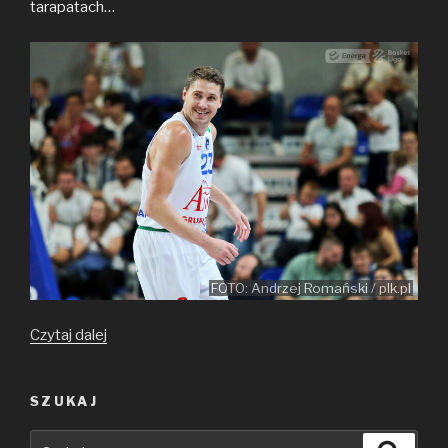
tarapatach…
FOTO: Andrzej Romański / plk.pl
Estoński
Czytaj dalej
dramat…
SZUKAJ
Szukaj:
Szuka