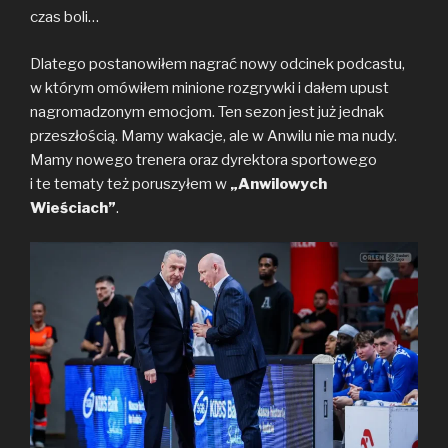
b
t
L
czas boli…
o
e
i
o
r
n
Dlatego postanowiłem nagrać nowy odcinek podcastu,
k
k
w którym omówiłem minione rozgrywki i dałem upust
nagromadzonym emocjom. Ten sezon jest już jednak
przeszłością. Mamy wakacje, ale w Anwilu nie ma nudy.
Mamy nowego trenera oraz dyrektora sportowego
i te tematy też poruszyłem w
„Anwilowych
Wieściach”
.