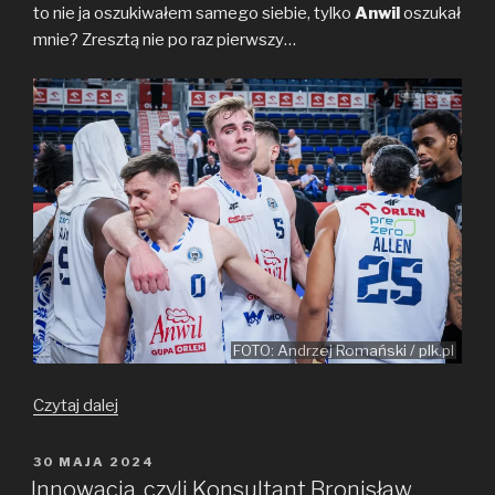
to nie ja oszukiwałem samego siebie, tylko
Anwil
oszukał
mnie? Zresztą nie po raz pierwszy…
FOTO: Andrzej Romański / plk.pl
Znowu
Czytaj dalej
mnie
oszukali!
OPUBLIKOWANE
30 MAJA 2024
W
Innowacja, czyli Konsultant Bronisław