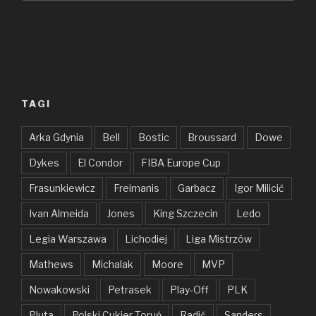
TAGI
Arka Gdynia
Bell
Bostic
Broussard
Dowe
Dykes
El Condor
FIBA Europe Cup
Frasunkiewicz
Freimanis
Garbacz
Igor Milicić
Ivan Almeida
Jones
King Szczecin
Ledo
Legia Warszawa
Lichodiej
Liga Mistrzów
Mathews
Michalak
Moore
MVP
Nowakowski
Petrasek
Play-Off
PLK
Pluta
Polski Cukier Toruń
Radić
Sanders