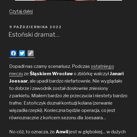
Innowacja,
Czytaj dalej
czyli
Konsultant
OPUBLIKOWANE
9 PAŹDZIERNIKA 2022
W
Bronisław
Estoński dramat…
Wawrzyńczuk
F
T
C
a
w
o
c
i
p
Dopadł nas czarny scenariusz. Podczas
ostatniego
e
t
y
meczu
ze
Śląskiem Wrocław
o zbiórkę walczył
Janari
b
t
L
Joesaar
, ale upadł bardzo niefartownie. Nie wyglądało
o
e
i
to dobrze i zawodnik został dosłownie zniesiony
o
r
n
z parkietu. Miałem bardzo złe przeczucia i niestety bardzo
k
k
trafne. Estończyk doznał kontuzji kolana (zerwanie
więzadła rzepki). Konieczna będzie operacja, co jest
równoznaczne z końcem sezonu dla Joesaara…
No cóż, to oznacza, że
Anwil
jest w głębokiej… w dużych