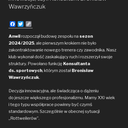
Wawrzyńczuk
F
T
C
a
w
o
c
i
p
Anwil
rozpoczął budowę zespołu na
sezon
e
t
y
2024/2025
, ale pierwszym krokiem nie było
b
t
L
zakontraktowanie nowego trenera czy zawodnika. Nasz
o
e
i
klub wykonał dość zaskakujący ruch i rozszerzył swoje
o
r
n
struktury. Powołano funkcję
k
k
Konsultanta
ds. sportowych
, którym został
Bronisław
Wawrzyńczuk
.
Decyzja innowacyjna, ale świadcząca o dążeniu
do jeszcze większego profesjonalizmu. Mamy XXI wiek
i tego typu współprace powinny być czymś
standardowym. Szczególnie w obecnej sytuacji
„Rottweilerów”.