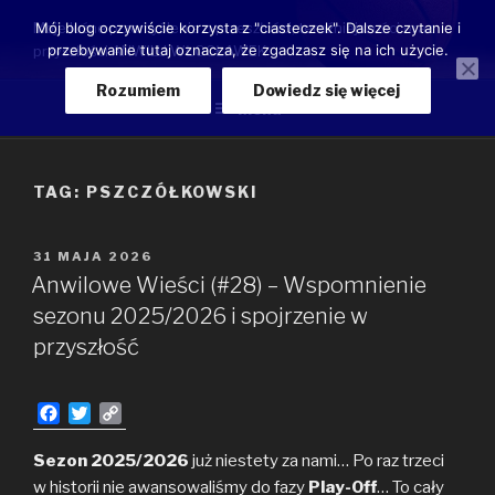
Przeskocz
Moje luźne przemyślenia o przeszłości, teraźniejszości oraz
Mój blog oczywiście korzysta z "ciasteczek". Dalsze czytanie i
do
przebywanie tutaj oznacza, że zgadzasz się na ich użycie.
przyszłości ANWILU WŁOCŁAWEK
treści
Rozumiem
Dowiedz się więcej
Menu
TAG:
PSZCZÓŁKOWSKI
OPUBLIKOWANE
31 MAJA 2026
W
Anwilowe Wieści (#28) – Wspomnienie
sezonu 2025/2026 i spojrzenie w
przyszłość
F
T
C
a
w
o
c
i
p
Sezon 2025/2026
już niestety za nami… Po raz trzeci
e
t
y
w historii nie awansowaliśmy do fazy
Play-Off
… To cały