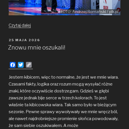
FOTO: Andrzej Romański / plk.pl
Anwilowe
Czytaj dalej
Wieści
(#28)
OPUBLIKOWANE
25 MAJA 2026
W
–
Znowu mnie oszukali!
Wspomnienie
sezonu
F
T
C
2025/2026
a
w
o
i spojrzenie
c
i
p
Jestem kibicem, więc to normalne, że jest we mnie wiara.
w przyszłość
e
t
y
Czasami fakty, logika oraz rozum mogą wysyłać różne
b
t
L
znaki, które oczywiście dostrzegam. Gdzieś w głębi
o
e
i
zawsze jednak bije serce w trzech kolorach. To jest
o
r
n
właśnie ta kibicowska wiara. Tak samo było w bieżącym
k
k
sezonie. Pewne sprawy wywoływały we mnie wręcz ból,
ale nawet najdrobniejsze promienie słońca powodowały,
że sam siebie oszukiwałem. A może