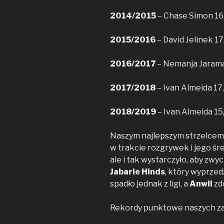
2014/2015
– Chase Simon 16,
2015/2016
– David Jelinek 17
2016/2017
– Nemanja Jaramaz
2017/2018
– Ivan Almeida 17
2018/2019
– Ivan Almeida 15,
Naszym najlepszym strzelcem
w trakcie rozgrywek i jego śr
ale i tak wystarczyło, aby zwyc
Jabarie Hinds
, który wyprzed
spadło jednak z ligi, a
Anwil
zdo
Rekordy punktowe naszych z