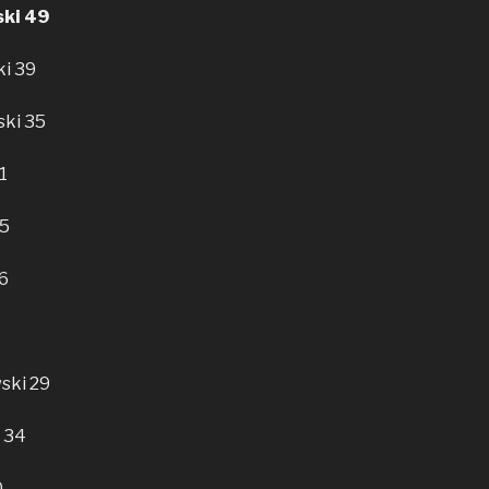
ki 49
i 39
ki 35
1
45
36
ski 29
 34
0