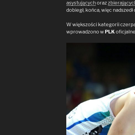
e
t
y
asystujących
oraz
zbierającyc
b
t
L
dobiegł, końca, więc nadszedł 
o
e
i
o
r
n
W większości kategorii czer
k
k
wprowadzono w
PLK
oficjalne