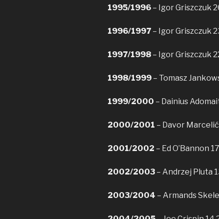
1995/1996
– Igor Griszczuk 2
1996/1997
– Igor Griszczuk 2
1997/1998
– Igor Griszczuk 2
1998/1999
– Tomasz Jankowsk
1999/2000
– Dainius Adomait
2000/2001
– Davor Marcelić 
2001/2002
– Ed O’Bannon 17
2002/2003
– Andrzej Pluta 1
2003/2004
– Armands Skele 
2004/2005
– Joe Crispin 14