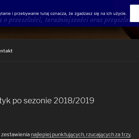
ytanie i przebywanie tutaj oznacza, że zgadzasz się na ich użycie.
a o przeszłości, teraźniejszości oraz przyszł
ntakt
styk po sezonie 2018/2019
 zestawienia
najlepiej punktujących, rzucających za trzy
,