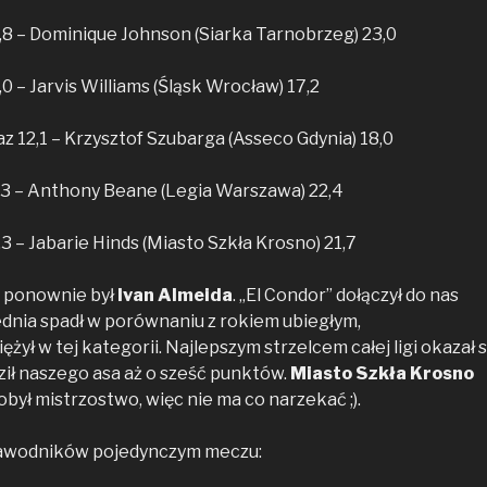
8 – Dominique Johnson (Siarka Tarnobrzeg) 23,0
,0 – Jarvis Williams (Śląsk Wrocław) 17,2
 12,1 – Krzysztof Szubarga (Asseco Gdynia) 18,0
,3 – Anthony Beane (Legia Warszawa) 22,4
3 – Jabarie Hinds (Miasto Szkła Krosno) 21,7
 ponownie był
Ivan Almeida
. „El Condor” dołączył do nas
ednia spadł w porównaniu z rokiem ubiegłym,
iężył w tej kategorii. Najlepszym strzelcem całej ligi okazał s
ził naszego asa aż o sześć punktów.
Miasto Szkła Krosno
był mistrzostwo, więc nie ma co narzekać ;).
awodników pojedynczym meczu: