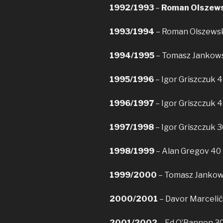
1992/1993
–
Roman Olszews
1993/1994
– Roman Olszewsk
1994/1995
– Tomasz Jankows
1995/1996
– Igor Griszczuk 4
1996/1997
– Igor Griszczuk 
1997/1998
– Igor Griszczuk 
1998/1999
– Alan Gregov 40
1999/2000
– Tomasz Jankow
2000/2001
– Davor Marcelić
2001/2002
– Ed O’Bannon 3