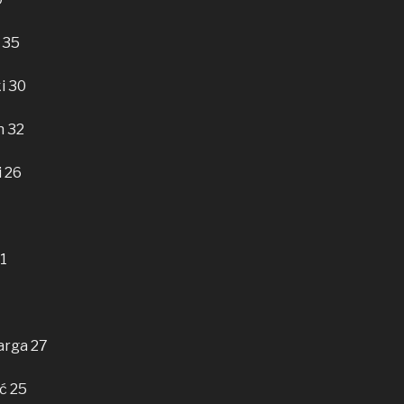
 35
i 30
n 32
i 26
31
arga 27
ć 25