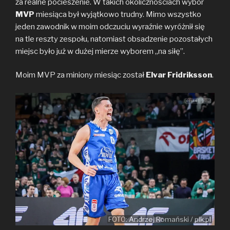
za realne pocieszenie. W takich okolicznościach wybór
MVP
miesiąca był wyjątkowo trudny. Mimo wszystko
jeden zawodnik w moim odczuciu wyraźnie wyróżnił się
na tle reszty zespołu, natomiast obsadzenie pozostałych
miejsc było już w dużej mierze wyborem „na siłę”.
Moim MVP za miniony miesiąc został
Elvar Fridriksson
.
FOTO: Andrzej Romański / plk.pl