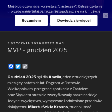
Przeskocz
Moje luźne przemyślenia o przeszłości, teraźniejszości oraz
Mój blog oczywiście korzysta z "ciasteczek". Dalsze czytanie i
do
przebywanie tutaj oznacza, że zgadzasz się na ich użycie.
przyszłości ANWILU WŁOCŁAWEK
treści
Rozumiem
Dowiedz się więcej
Menu
OPUBLIKOWANE
3 STYCZNIA 2026
PRZEZ
MAC
W
MVP – grudzień 2025
F
T
C
a
w
o
c
i
p
Grudzień 2025
był dla
Anwilu
jeden z trudniejszych
e
t
y
miesięcy ostatnich lat. Pogrom w Ostrowie
b
t
L
Wielkopolskim, przegrane spotkania z Zastalem
o
e
i
oraz Śląskiem brutalnie zweryfikowały nasze nadzieje.
o
r
n
Jedyne zwycięstwo, wymęczone i odniesione przeciwko
k
k
dołującemu
Miastu Szkła Krosno
, trudno uznać