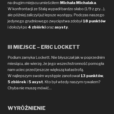
na drugim miejscu umieściłem
Michała Michalaka
.
W konfrontacji ze Stalą wypadł bardzo słabo (1/9 z gry…),
ale później zaliczył już lepsze występy. Podczas naszego
jedynego grudniowego zwycięstwa zdobył
18 punktów
i dołożył po
4 zbiórki
oraz
asysty
.
III MIEJSCE – ERIC LOCKETT
Podium zamyka Lockett. Nie błyszczał jak w poprzednim
miesiącu, ale wierzę, że jego wszechstronność pomogła
nam uciec przed jeszcze większą katastrofą.
W najlepszym swoim występie zanotował
13 punktów
,
5 zbiórek
i
5 asyst
. Kto był wtedy naszym rywalem?
Chyba nie muszę mówić…
WYRÓŻNIENIE