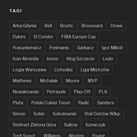
TAGI
Arka Gdynia
Bell
Bostic
Broussard
Dowe
Dykes
El Condor
FIBA Europe Cup
Frasunkiewicz
Freimanis
Garbacz
Igor Milicić
Ivan Almeida
Jones
King Szczecin
Ledo
Legia Warszawa
Lichodiej
Liga Mistrzów
Mathews
Michalak
Moore
MVP
Nowakowski
Petrasek
Play-Off
PLK
Pluta
Polski Cukier Toruń
Radić
Sanders
Simon
Sobin
Sokołowski
Stal Ostrów Wlkp.
Stelmet Zielona Góra
Sulima
Szewczyk
Trefl Sopot
Williams
Wroten
Young