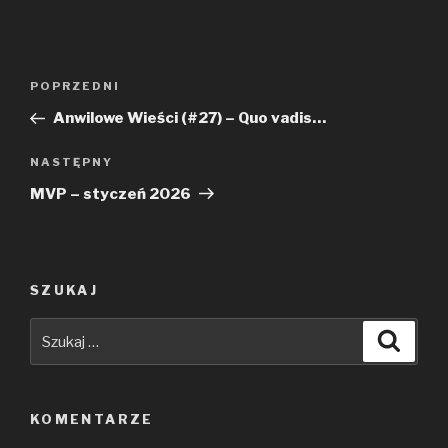
Nawigacja
Poprzedni
POPRZEDNI
wpisu
wpis
Anwilowe Wieści (#27) – Quo vadis…
Następny
NASTĘPNY
wpis
MVP – styczeń 2026
SZUKAJ
Szukaj:
Szuka
KOMENTARZE