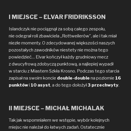
I MIEJSCE – ELVAR FRIDRIKSSON
Islandczyk nie pociągnął za sobą całego zespołu,
nie odegrał roli zbawiciela „Rottweilerów”, ale i tak miał
niezłe momenty. O zdecydowanej większości naszych
pozostałych zawodników niestety nie można tego
powiedzieć… Elvar kończył każdy grudniowy mecz
z dwucyfrową zdobyczą punktową, a najlepiej wypadł
w starciu z Miastem Szkła Krosno. Podczas tego starcia
zapisał na swoim koncie
double-double
na poziomie
16
punktów
i
10 asyst
, a do tego dołożył
3 przechwyty
.
II MIEJSCE – MICHAŁ MICHALAK
Tak jak wspomniałem we wstępie, wybór kolejnych
miejsc nie należał do łatwych zadań. Ostatecznie