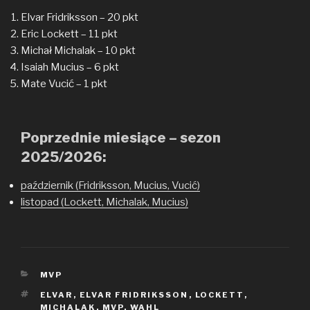
Elvar Fridriksson – 20 pkt
Eric Lockett – 11 pkt
Michał Michalak – 10 pkt
Isaiah Mucius – 6 pkt
Mate Vucić – 1 pkt
Poprzednie miesiące – sezon
2025/2026:
październik (Fridriksson, Mucius, Vucić)
listopad (Lockett, Michalak, Mucius)
KATEGORIE
MVP
TAGI
ELVAR
,
ELVAR FRIDRIKSSON
,
LOCKETT
,
MICHALAK
,
MVP
,
WAHL