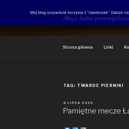
Przeskocz
do
Mój blog oczywiście korzysta z "ciasteczek". Dalsze cz
treści
Moje luźne przemyśleni
Strona główna
Linki
Ko
TAG:
TWARDE PIERNIKI
OPUBLIKOWANE
6 LIPCA 2025
W
Pamiętne mecze Łą