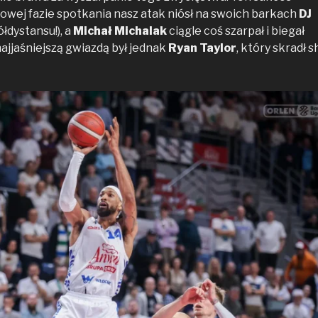
owej fazie spotkania nasz atak niósł na swoich barkach
DJ
ółdystansu!), a
Michał Michalak
ciągle coś szarpał i biegał
najjaśniejszą gwiazdą był jednak
Ryan Taylor
, który skradł 