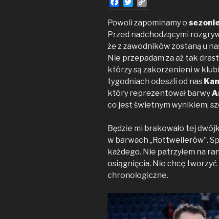
F
T
C
a
w
o
c
i
p
Powoli zapominamy o
sezoni
e
t
y
Przed nadchodzącymi rozgry
b
t
L
że z zawodników zostaną u na
o
e
i
Nie przepadam za aż tak drasty
o
r
n
którzy są zakorzenieni w klubi
k
k
tygodniach odeszli od nas
Kam
który reprezentował barwy
A
co jest świetnym wynikiem, s
Będzie mi brakowało tej dwój
w barwach „Rottweilerów”. Sp
każdego. Nie patrzyłem na ra
osiągnięcia. Nie chcę tworzy
chronologiczne.