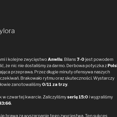
ylora
ami i kolejne zwycięstwo
Anwilu
. Bilans
7-0
jest powodem
lić, że nic nie dostaliśmy za darmo. Derbowa potyczka z
Pol
ająca przeprawa. Przez długie minuty ofensywa naszych
 oczekiwań. Brakowało rytmu oraz skuteczności. Wystarczy
ołowie zanotowaliśmy
0/11 za trzy
.
 w czwartej kwarcie. Zaliczyliśmy
serię 15:0
i wygraliśmy
83:66
.
lkie brawa za wyszarpanie tego zwycięstwa. Ten sukces