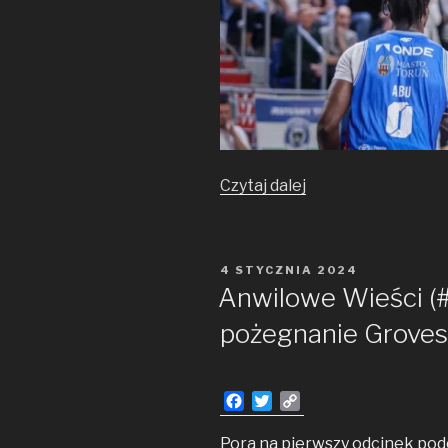
Derby
Czytaj dalej
dla
Ryana
Taylora
OPUBLIKOWANE
4 STYCZNIA 2024
W
Anwilowe Wieści (#
pożegnanie Grove
F
T
C
a
w
o
c
i
p
Pora na pierwszy odcinek po