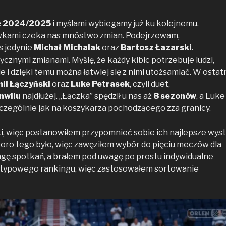
e 2024/2025
i myślami wybiegamy już ku kolejnemu.
wkami czeka nas mnóstwo zmian. Podejrzewam,
s jedynie
Michał Michalak
oraz
Bartosz Łazarski
.
cznymi zmianami. Myślę, że każdy kibic potrzebuje ludzi,
e i dzięki temu można łatwiej się z nimi utożsamiać. W ostat
il Łączyński
oraz
Luke Petrasek
, czyli duet,
nwilu
najdłużej. „Łączka” spędził u nas aż
8 sezonów
, a Luk
zczególnie jak na koszykarza pochodzącego zza granicy.
ki, więc postanowiłem przypomnieć sobie ich najlepsze wys
oro tego było, więc zawęziłem wybór do pięciu meczów dla
ngę spotkań, a brałem pod uwagę po prostu indywidualne
ć typowego rankingu, więc zastosowałem sortowanie