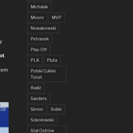
Michalak
Moore
MVP
Nowakowski
Petrasek
y
Play-Off
ot
.
PLK
Pluta
szem
Polski Cukier
Toruń
Radić
Sanders
Simon
Sobin
Sokołowski
Stal Ostrów