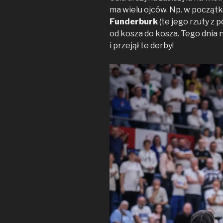
ma wielu ojców. Np. w początk
Funderburk
(te jego rzuty z p
od kosza do kosza. Tego dnia 
i przejął te derby!