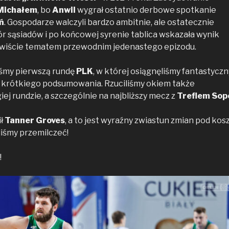
Michałem
, bo
Anwil
wygrał ostatnio derbowe spotkanie
ń
. Gospodarze walczyli bardzo ambitnie, ale ostatecznie
r sąsiadów i po końcowej syrenie tablica wskazała wynik
zywiście tematem przewodnim jedenastego epizodu.
śmy pierwszą rundę
PLK
, w której osiągnęliśmy fantastyczn
ło krótkiego podsumowania. Rzuciliśmy okiem także
ej rundzie, a szczególnie na najbliższy mecz z
Treflem Sop
ił
Tanner Groves
, a to jest wyraźny zwiastun zmian pod ko
liśmy przemilczeć!
!