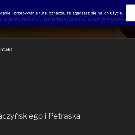
ytanie i przebywanie tutaj oznacza, że zgadzasz się na ich użycie.
a o przeszłości, teraźniejszości oraz przyszł
ntakt
czyńskiego i Petraska