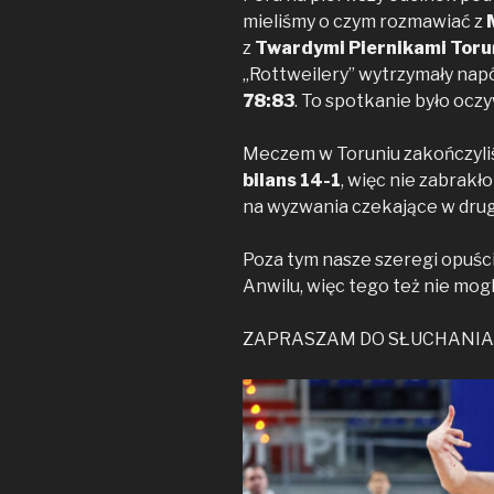
e
t
y
mieliśmy o czym rozmawiać z
b
t
L
z
Twardymi Piernikami Toru
o
e
i
„Rottweilery” wytrzymały napó
o
r
n
78:83
. To spotkanie było oc
k
k
Meczem w Toruniu zakończyli
bilans 14-1
, więc nie zabrak
na wyzwania czekające w drugi
Poza tym nasze szeregi opuśc
Anwilu, więc tego też nie mog
ZAPRASZAM DO SŁUCHANIA