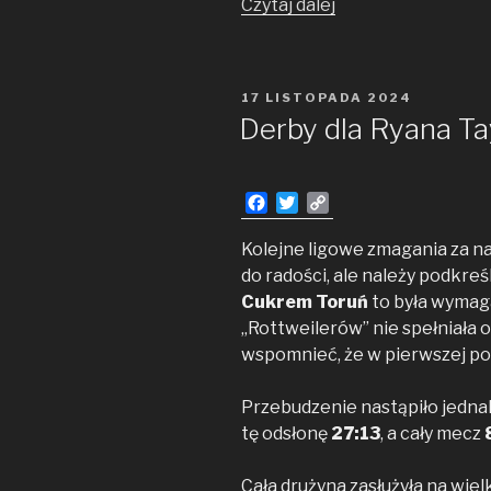
Pamiętne
Czytaj dalej
mecze
Łączyńskiego
i Petraska
OPUBLIKOWANE
17 LISTOPADA 2024
W
Derby dla Ryana Ta
F
T
C
a
w
o
c
i
p
Kolejne ligowe zmagania za n
e
t
y
do radości, ale należy podkreś
b
t
L
Cukrem Toruń
to była wymag
o
e
i
„Rottweilerów” nie spełniała
o
r
n
wspomnieć, że w pierwszej p
k
k
Przebudzenie nastąpiło jednak
tę odsłonę
27:13
, a cały mecz
Cała drużyna zasłużyła na wie