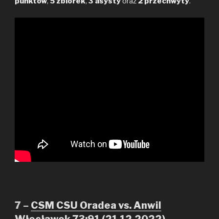
punktów
,
5 zbiórek
,
3 asysty
oraz
2 przechwyty
.
7 –
CSM CSU Oradea vs. Anwil
Włocławek 73:91 (21.12.2022)