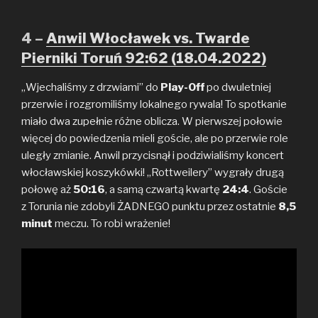
4 –
Anwil Włocławek vs. Twarde
Pierniki Toruń 92:62 (18.04.2022)
„Wjechaliśmy z drzwiami” do
Play-Off
po dwuletniej
przerwie i rozgromiliśmy lokalnego rywala! To spotkanie
miało dwa zupełnie różne oblicza. W pierwszej połowie
więcej do powiedzenia mieli goście, ale po przerwie role
uległy zmianie. Anwil przycisnął i podziwialiśmy koncert
włocławskiej koszykówki! „Rottweilery” wygrały drugą
połowę aż
50:16
, a samą czwartą kwartę
24:4
. Goście
z Torunia nie zdobyli ŻADNEGO punktu przez ostatnie
8,5
minut
meczu. To robi wrażenie!