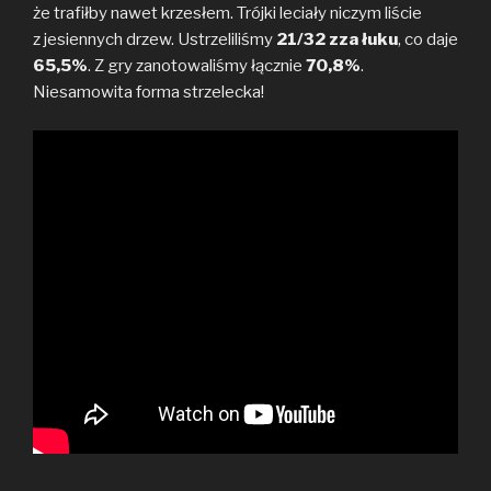
że trafiłby nawet krzesłem. Trójki leciały niczym liście
z jesiennych drzew. Ustrzeliliśmy
21/32 zza łuku
, co daje
65,5%
. Z gry zanotowaliśmy łącznie
70,8%
.
Niesamowita forma strzelecka!