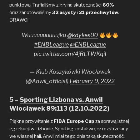
punktową. Trafialiśmy z gry na skuteczności
60%
oraz zanotowaliśmy
32 asysty
i
21 przechwytów
.
BRAWO!
Wuuuuuuuuuujku
@kdykes00
#ENBLeague
@ENBLeague
pic.twitter.com/4jRLTWKqiI
— Klub Koszykówki Włocławek
(@Anwil_official)
February 9, 2022
5 –
Sporting Lizbona vs. Anwil
Włocławek 89:113 (12.10.2022)
Piękne przywitanie z
FIBA Europe Cup
za sprawą istnej
egzekucji w Lizbonie. Sporting został wręcz rozstrzelany
we własnej hali. Anwil miał tego dnia taką skuteczność,