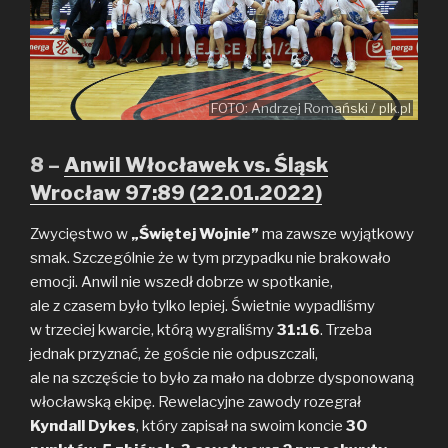
FOTO: Andrzej Romański / plk.pl
8 –
Anwil Włocławek vs. Śląsk
Wrocław 97:89 (22.01.2022)
Zwycięstwo w
„Świętej Wojnie”
ma zawsze wyjątkowy
smak. Szczególnie że w tym przypadku nie brakowało
emocji. Anwil nie wszedł dobrze w spotkanie,
ale z czasem było tylko lepiej. Świetnie wypadliśmy
w trzeciej kwarcie, którą wygraliśmy
31:16
. Trzeba
jednak przyznać, że goście nie odpuszczali,
ale na szczęście to było za mało na dobrze dysponowaną
włocławską ekipę. Rewelacyjne zawody rozegrał
Kyndall Dykes
, który zapisał na swoim koncie
30