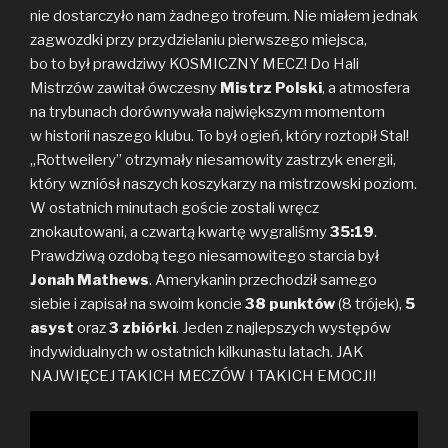
nie dostarczyło nam żadnego trofeum. Nie miałem jednak
zagwozdki przy przydzielaniu pierwszego miejsca,
bo to był prawdziwy KOSMICZNY MECZ! Do Hali
Mistrzów zawitał ówczesny
Mistrz Polski
, a atmosfera
na trybunach dorównywała największym momentom
w historii naszego klubu. To był ogień, który roztopił Stal!
„Rottweilery” otrzymały niesamowity zastrzyk energii,
który wzniósł naszych koszykarzy na mistrzowski poziom.
W ostatnich minutach goście zostali wręcz
znokautowani, a czwartą kwartę wygraliśmy
35:19
.
Prawdziwą ozdobą tego niesamowitego starcia był
Jonah Mathews
. Amerykanin przechodził samego
siebie i zapisał na swoim koncie
38 punktów
(8 trójek),
5
asyst
oraz
3 zbiórki
. Jeden z najlepszych występów
indywidualnych w ostatnich kilkunastu latach. JAK
NAJWIĘCEJ TAKICH MECZÓW I TAKICH EMOCJI!