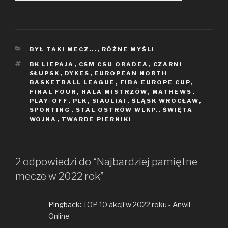
KATEGORIE
BYŁ TAKI MECZ...
,
RÓŻNE MYŚLI
TAGI
BK LIEPAJA
,
CSM CSU ORADEA
,
CZARNI
SŁUPSK
,
DYKES
,
EUROPEAN NORTH
BASKETBALL LEAGUE
,
FIBA EUROPE CUP
,
FINAL FOUR
,
HALA MISTRZÓW
,
MATHEWS
,
PLAY-OFF
,
PLK
,
SIAULIAI
,
ŚLĄSK WROCŁAW
,
SPORTING
,
STAL OSTRÓW WLKP.
,
ŚWIĘTA
WOJNA
,
TWARDE PIERNIKI
2 odpowiedzi do “Najbardziej pamiętne
mecze w 2022 rok”
Pingback:
TOP 10 akcji w 2022 roku - Anwil
Online