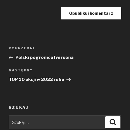
Nawigacja
Poprzedni
POPRZEDNI
wpisu
wpis
Polski pogromca Iversona
Następny
NASTĘPNY
wpis
TOP 10 akcji w 2022 roku
SZUKAJ
Szukaj:
Szuka