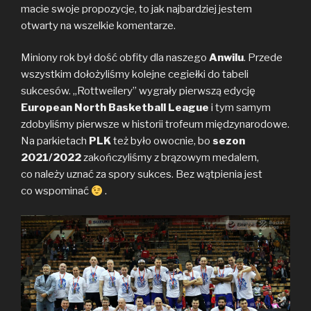
macie swoje propozycje, to jak najbardziej jestem
otwarty na wszelkie komentarze.
Miniony rok był dość obfity dla naszego
Anwilu
. Przede
wszystkim dołożyliśmy kolejne cegiełki do tabeli
sukcesów. „Rottweilery” wygrały pierwszą edycję
European North Basketball League
i tym samym
zdobyliśmy pierwsze w historii trofeum międzynarodowe.
Na parkietach
PLK
też było owocnie, bo
sezon
2021/2022
zakończyliśmy z brązowym medalem,
co należy uznać za spory sukces. Bez wątpienia jest
co wspominać
.