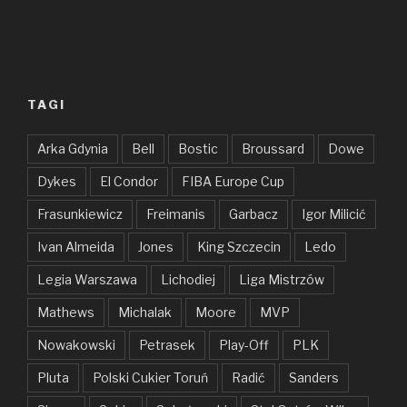
TAGI
Arka Gdynia
Bell
Bostic
Broussard
Dowe
Dykes
El Condor
FIBA Europe Cup
Frasunkiewicz
Freimanis
Garbacz
Igor Milicić
Ivan Almeida
Jones
King Szczecin
Ledo
Legia Warszawa
Lichodiej
Liga Mistrzów
Mathews
Michalak
Moore
MVP
Nowakowski
Petrasek
Play-Off
PLK
Pluta
Polski Cukier Toruń
Radić
Sanders