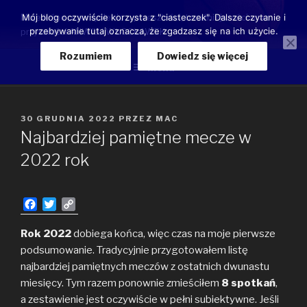
Przeskocz
Moje luźne przemyślenia o przeszłości, teraźniejszości oraz
Mój blog oczywiście korzysta z "ciasteczek". Dalsze czytanie i
do
przebywanie tutaj oznacza, że zgadzasz się na ich użycie.
przyszłości ANWILU WŁOCŁAWEK
treści
Rozumiem
Dowiedz się więcej
Menu
OPUBLIKOWANE
30 GRUDNIA 2022
PRZEZ
MAC
W
Najbardziej pamiętne mecze w
2022 rok
F
T
C
a
w
o
c
i
p
Rok 2022
dobiega końca, więc czas na moje pierwsze
e
t
y
podsumowanie. Tradycyjnie przygotowałem listę
b
t
L
najbardziej pamiętnych meczów z ostatnich dwunastu
o
e
i
miesięcy. Tym razem ponownie zmieściłem
8 spotkań
,
o
r
n
a zestawienie jest oczywiście w pełni subiektywne. Jeśli
k
k