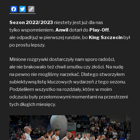
Dimec
F
T
C
i porażka
a
w
o
w Sopocie
c
i
p
Sezon 2022/2023
niestety jest już dla nas
e
t
y
tylko wspomnieniem.
Anwil
dotarł do
Play-Off
,
b
t
L
ale odpadł już w pierwszej rundzie, bo
King Szczecin
był
o
e
i
po prostu lepszy.
o
r
n
k
k
Minione rozgrywki dostarczyły nam sporo radości,
ale nie brakowało też chwil smutku czy złości. Na nudę
na pewno nie mogliśmy narzekać. Dlatego stworzyłem
subiektywną listę kluczowych wydarzeń z tego sezonu.
Podzieliłem wszystko na rozdziały, które w moim
odczuciu były przełomowymi momentami na przestrzeni
tych długich miesięcy.