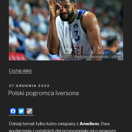
FOTO: Andrzej Romański / plk.pl
Granice
Czytaj dalej
cierpliwości…
OPUBLIKOWANE
27 GRUDNIA 2022
W
Polski pogromca Iversona
F
T
C
a
w
o
c
i
p
Dzisiaj temat tylko luźno związany z
Anwilem
. Dwa
e
t
y
wydarzenia z ostatnich dni przypomniały mi o pewnym