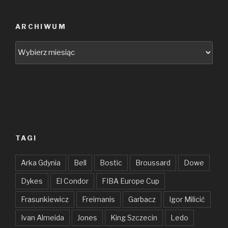
ARCHIWUM
Archiwum
TAGI
Arka Gdynia
Bell
Bostic
Broussard
Dowe
Dykes
El Condor
FIBA Europe Cup
Frasunkiewicz
Freimanis
Garbacz
Igor Milicić
Ivan Almeida
Jones
King Szczecin
Ledo