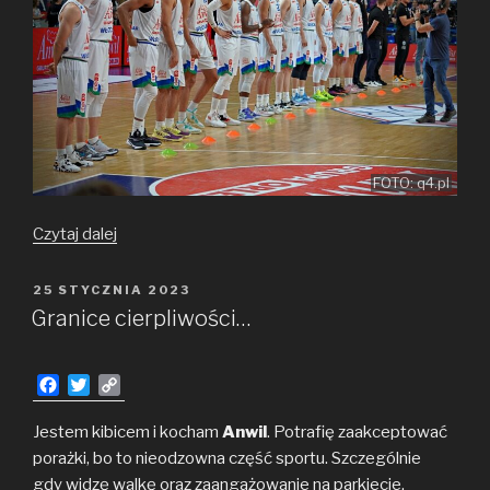
FOTO: q4.pl
Sezon
Czytaj dalej
2022/2023
w rozdziałach
OPUBLIKOWANE
25 STYCZNIA 2023
W
Granice cierpliwości…
F
T
C
a
w
o
c
i
p
Jestem kibicem i kocham
Anwil
. Potrafię zaakceptować
e
t
y
porażki, bo to nieodzowna część sportu. Szczególnie
b
t
L
gdy widzę walkę oraz zaangażowanie na parkiecie,