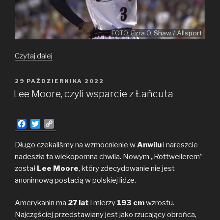
FOTO: Ezra O. Shaw / Allsport
Polski
Czytaj dalej
pogromca
Iversona
OPUBLIKOWANE
29 PAŹDZIERNIKA 2022
W
Lee Moore, czyli wsparcie z Łańcuta
F
T
C
a
w
o
c
i
p
Długo czekaliśmy na wzmocnienie w
Anwilu
i nareszcie
e
t
y
nadeszła ta wiekopomna chwila. Nowym „Rottweilerem”
b
t
L
został
Lee Moore
, który zdecydowanie nie jest
o
e
i
anonimową postacią w polskiej lidze.
o
r
n
k
k
Amerykanin ma
27 lat
i mierzy
193 cm
wzrostu.
Najczęściej przedstawiany jest jako rzucający obrońca,