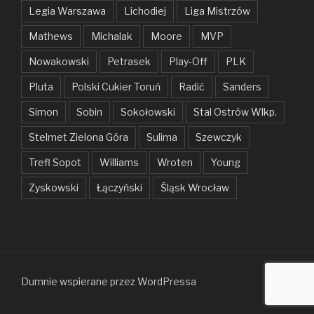
Legia Warszawa
Lichodiej
Liga Mistrzów
Mathews
Michalak
Moore
MVP
Nowakowski
Petrasek
Play-Off
PLK
Pluta
Polski Cukier Toruń
Radić
Sanders
Simon
Sobin
Sokołowski
Stal Ostrów Wlkp.
Stelmet Zielona Góra
Sulima
Szewczyk
Trefl Sopot
Williams
Wroten
Young
Zyskowski
Łączyński
Śląsk Wrocław
Dumnie wspierane przez WordPressa