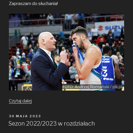
Zapraszam do słuchania!
FOTO: Andrzej Romański / plk.pl
Anwilowe
Czytaj dalej
Wieści
(#12)
OPUBLIKOWANE
30 MAJA 2023
W
–
Sezon 2022/2023 w rozdziałach
Ziga