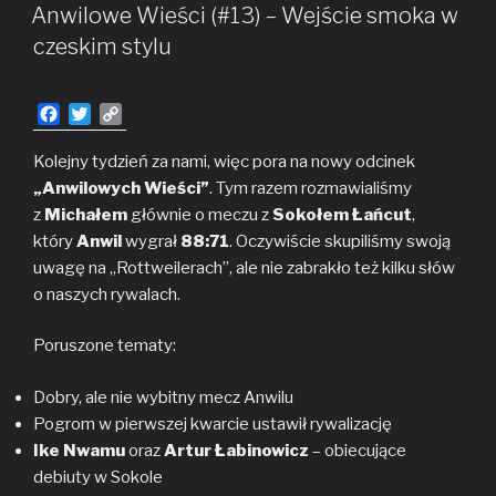
W
w 2024
Anwilowe Wieści (#13) – Wejście smoka w
roku
czeskim stylu
F
T
C
a
w
o
c
i
p
Kolejny tydzień za nami, więc pora na nowy odcinek
e
t
y
„Anwilowych Wieści”
. Tym razem rozmawialiśmy
b
t
L
z
Michałem
głównie o meczu z
Sokołem Łańcut
,
o
e
i
który
Anwil
wygrał
88:71
. Oczywiście skupiliśmy swoją
o
r
n
uwagę na „Rottweilerach”, ale nie zabrakło też kilku słów
k
k
o naszych rywalach.
Poruszone tematy:
Dobry, ale nie wybitny mecz Anwilu
Pogrom w pierwszej kwarcie ustawił rywalizację
Ike Nwamu
oraz
Artur Łabinowicz
– obiecujące
debiuty w Sokole