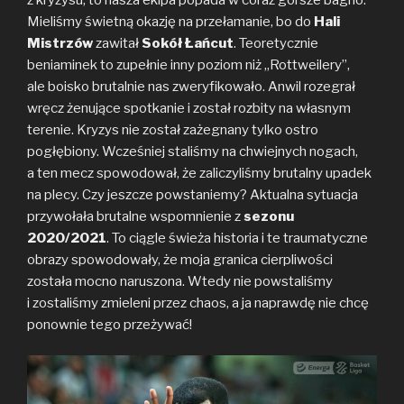
Mieliśmy świetną okazję na przełamanie, bo do
Hali
Mistrzów
zawitał
Sokół Łańcut
. Teoretycznie
beniaminek to zupełnie inny poziom niż „Rottweilery”,
ale boisko brutalnie nas zweryfikowało. Anwil rozegrał
wręcz żenujące spotkanie i został rozbity na własnym
terenie. Kryzys nie został zażegnany tylko ostro
pogłębiony. Wcześniej staliśmy na chwiejnych nogach,
a ten mecz spowodował, że zaliczyliśmy brutalny upadek
na plecy. Czy jeszcze powstaniemy? Aktualna sytuacja
przywołała brutalne wspomnienie z
sezonu
2020/2021
. To ciągle świeża historia i te traumatyczne
obrazy spowodowały, że moja granica cierpliwości
została mocno naruszona. Wtedy nie powstaliśmy
i zostaliśmy zmieleni przez chaos, a ja naprawdę nie chcę
ponownie tego przeżywać!