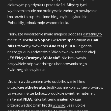
b
t
L
ciekawym pojedynku z przeszłości. Między tymi
o
e
i
wydarzeniami nie ma praktycznie żadnego powiązania
o
r
n
i na pozór to zupełnie inne bieguny koszykarskie.
k
k
Pobudziły jednak moje wspomnienia.
Pierwsze wydarzenie miało miejsce podczas
ostatniego
meczu
z
Treflem Sopot
. Gościem specjalnym w
Hali
Mistrzów
był wówczas
Andrzej Pluta
. Legenda
naszego klubu odwiedziła Włocławek w ramach akcji
„ESENcja Drużyny 30-lecia”
. Nie brakowało
oczywiście odpowiedniego uhonorowania tego
świetnego koszykarza.
Drugim wydarzeniem było opublikowanie filmu
przez
keepthebeata
. Jeśli ktoś nie kojarzy tego twórcy,
to wspomnę, że Łukasz produkuje świetne materiały
na temat
NBA
. Kilka lat temu miałem okazję
przeprowadzić z nim krótki
wywiad
. Jeśli lubicie