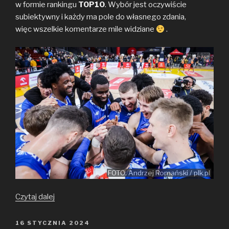
w formie rankingu
k
k
TOP10
. Wybór jest oczywiście
subiektywny i każdy ma pole do własnego zdania,
więc wszelkie komentarze mile widziane
.
FOTO: Andrzej Romański / plk.pl
Najbardziej
Czytaj dalej
pamiętne
mecze
OPUBLIKOWANE
16 STYCZNIA 2024