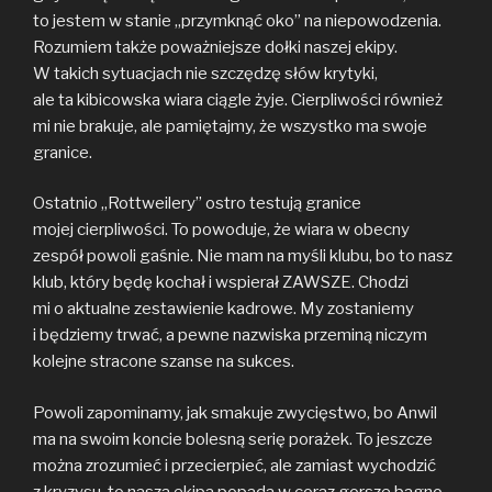
o
e
i
to jestem w stanie „przymknąć oko” na niepowodzenia.
o
r
n
Rozumiem także poważniejsze dołki naszej ekipy.
k
k
W takich sytuacjach nie szczędzę słów krytyki,
ale ta kibicowska wiara ciągle żyje. Cierpliwości również
mi nie brakuje, ale pamiętajmy, że wszystko ma swoje
granice.
Ostatnio „Rottweilery” ostro testują granice
mojej cierpliwości. To powoduje, że wiara w obecny
zespół powoli gaśnie. Nie mam na myśli klubu, bo to nasz
klub, który będę kochał i wspierał ZAWSZE. Chodzi
mi o aktualne zestawienie kadrowe. My zostaniemy
i będziemy trwać, a pewne nazwiska przeminą niczym
kolejne stracone szanse na sukces.
Powoli zapominamy, jak smakuje zwycięstwo, bo Anwil
ma na swoim koncie bolesną serię porażek. To jeszcze
można zrozumieć i przecierpieć, ale zamiast wychodzić
z kryzysu, to nasza ekipa popada w coraz gorsze bagno.