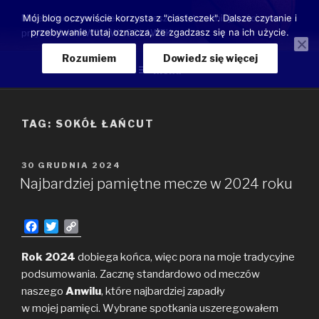
Przeskocz
Moje luźne przemyślenia o przeszłości, teraźniejszości oraz
Mój blog oczywiście korzysta z "ciasteczek". Dalsze czytanie i
do
przebywanie tutaj oznacza, że zgadzasz się na ich użycie.
przyszłości ANWILU WŁOCŁAWEK
treści
Rozumiem
Dowiedz się więcej
Menu
TAG:
SOKÓŁ ŁAŃCUT
OPUBLIKOWANE
30 GRUDNIA 2024
W
Najbardziej pamiętne mecze w 2024 roku
F
T
C
a
w
o
c
i
p
Rok 2024
dobiega końca, więc pora na moje tradycyjne
e
t
y
podsumowania. Zacznę standardowo od meczów
b
t
L
naszego
Anwilu
, które najbardziej zapadły
o
e
i
w mojej pamięci. Wybrane spotkania uszeregowałem
o
r
n