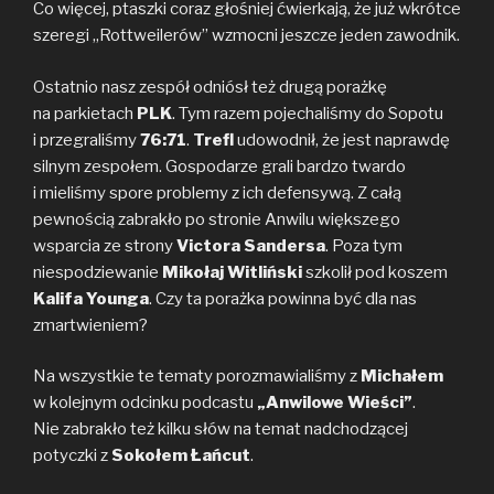
Co więcej, ptaszki coraz głośniej ćwierkają, że już wkrótce
szeregi „Rottweilerów” wzmocni jeszcze jeden zawodnik.
Ostatnio nasz zespół odniósł też drugą porażkę
na parkietach
PLK
. Tym razem pojechaliśmy do Sopotu
i przegraliśmy
76:71
.
Trefl
udowodnił, że jest naprawdę
silnym zespołem. Gospodarze grali bardzo twardo
i mieliśmy spore problemy z ich defensywą. Z całą
pewnością zabrakło po stronie Anwilu większego
wsparcia ze strony
Victora Sandersa
. Poza tym
niespodziewanie
Mikołaj Witliński
szkolił pod koszem
Kalifa Younga
. Czy ta porażka powinna być dla nas
zmartwieniem?
Na wszystkie te tematy porozmawialiśmy z
Michałem
w kolejnym odcinku podcastu
„Anwilowe Wieści”
.
Nie zabrakło też kilku słów na temat nadchodzącej
potyczki z
Sokołem Łańcut
.