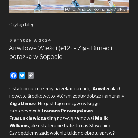
FOTO: Andrzej Romański / plk.pl
Anwilowe
Czytaj dalej
Wieści
(#13)
OPUBLIKOWANE
9 STYCZNIA 2024
W
–
Anwilowe Wieści (#12) – Ziga Dimec i
Wejście
porażka w Sopocie
smoka
w czeskim
F
T
C
stylu
a
w
o
c
i
p
Ostatnio nie możemy narzekać na nudę.
Anwil
znalazł
e
t
y
nowego środkowego, którym został dobrze nam znany
b
t
L
Ziga Dimec
. Nie jest tajemnicą, że w kręgu
o
e
i
zainteresowań
trenera Przemysława
o
r
n
Frasunkiewicza
k
k
silną pozycję zajmował
Malik
Williams
, ale ostatecznie trafił do nas Słoweniec.
Czy będziemy zadowoleni z takiego obrotu spraw?