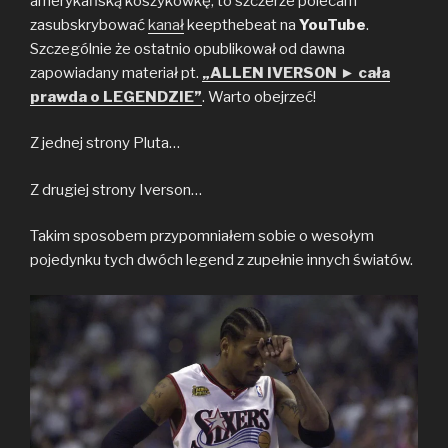
amerykańską koszykówkę, to szczerze polecam
zasubskrybować
kanał
keepthebeat na
YouTube
.
Szczególnie że ostatnio opublikował od dawna
zapowiadany materiał pt.
„ALLEN IVERSON ► cała
prawda o LEGENDZIE”
. Warto obejrzeć!
Z jednej strony Pluta…
Z drugiej strony Iverson…
Takim sposobem przypomniałem sobie o wesołym
pojedynku tych dwóch legend z zupełnie innych światów.