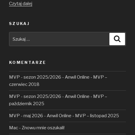
Lee
Czytaj dalej
Moore,
czyli
SZUKAJ
wsparcie
z Łańcuta
Szukaj:
Szuka
KOMENTARZE
MVP - sezon 2025/2026 - Anwil Online
-
MVP –
czerwiec 2018
MVP - sezon 2025/2026 - Anwil Online
-
MVP –
październik 2025
MVP - maj 2026 - Anwil Online
-
MVP – listopad 2025
Mac
-
Znowu mnie oszukali!