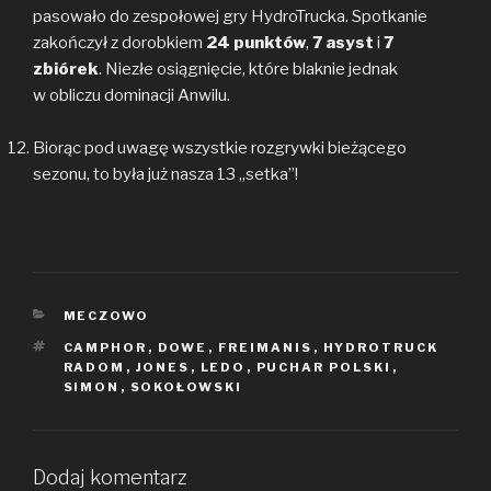
pasowało do zespołowej gry HydroTrucka. Spotkanie
zakończył z dorobkiem
24 punktów
,
7 asyst
i
7
zbiórek
. Niezłe osiągnięcie, które blaknie jednak
w obliczu dominacji Anwilu.
Biorąc pod uwagę wszystkie rozgrywki bieżącego
sezonu, to była już nasza 13 „setka”!
KATEGORIE
MECZOWO
TAGI
CAMPHOR
,
DOWE
,
FREIMANIS
,
HYDROTRUCK
RADOM
,
JONES
,
LEDO
,
PUCHAR POLSKI
,
SIMON
,
SOKOŁOWSKI
Dodaj komentarz