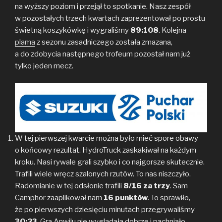
na wyższy poziom i przejął to spotkanie. Nasz zespół
w pozostałych trzech kwartach zaprezentował po prostu
świetną koszykówkę i wygraliśmy
89:108
. Kolejna
plama
z sezonu zasadniczego została zmazana,
a do zdobycia następnego trofeum pozostał nam już
tylko jeden mecz.
W tej pierwszej kwarcie można było mieć spore obawy
o końcowy rezultat. HydroTruck zaskakiwał na każdym
kroku. Nasi rywale grali szybko i co najgorsze skutecznie.
Trafili wiele wręcz szalonych rzutów. To nas niszczyło.
Radomianie w tej odsłonie trafili
8/16 za trzy
. Sam
Camphor zaaplikował nam
16 punktów
. To sprawiło,
że po pierwszych dziesięciu minutach przegrywaliśmy
30:23
. Gra Anwilu nie wyglądała dobrze i pachniało