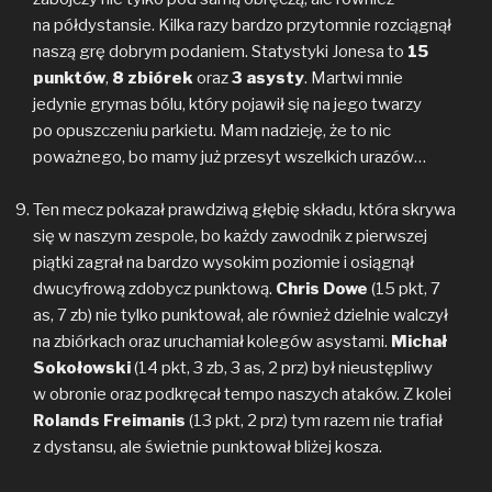
na półdystansie. Kilka razy bardzo przytomnie rozciągnął
naszą grę dobrym podaniem. Statystyki Jonesa to
15
punktów
,
8 zbiórek
oraz
3 asysty
. Martwi mnie
jedynie grymas bólu, który pojawił się na jego twarzy
po opuszczeniu parkietu. Mam nadzieję, że to nic
poważnego, bo mamy już przesyt wszelkich urazów…
Ten mecz pokazał prawdziwą głębię składu, która skrywa
się w naszym zespole, bo każdy zawodnik z pierwszej
piątki zagrał na bardzo wysokim poziomie i osiągnął
dwucyfrową zdobycz punktową.
Chris Dowe
(15 pkt, 7
as, 7 zb) nie tylko punktował, ale również dzielnie walczył
na zbiórkach oraz uruchamiał kolegów asystami.
Michał
Sokołowski
(14 pkt, 3 zb, 3 as, 2 prz) był nieustępliwy
w obronie oraz podkręcał tempo naszych ataków. Z kolei
Rolands Freimanis
(13 pkt, 2 prz) tym razem nie trafiał
z dystansu, ale świetnie punktował bliżej kosza.