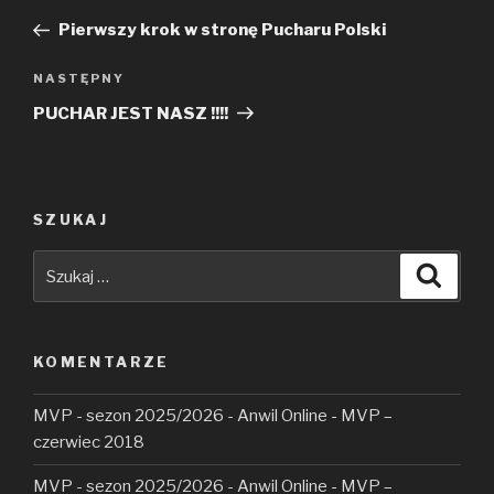
wpisu
wpis
Pierwszy krok w stronę Pucharu Polski
Następny
NASTĘPNY
wpis
PUCHAR JEST NASZ !!!!
SZUKAJ
Szukaj:
Szuka
KOMENTARZE
MVP - sezon 2025/2026 - Anwil Online
-
MVP –
czerwiec 2018
MVP - sezon 2025/2026 - Anwil Online
-
MVP –