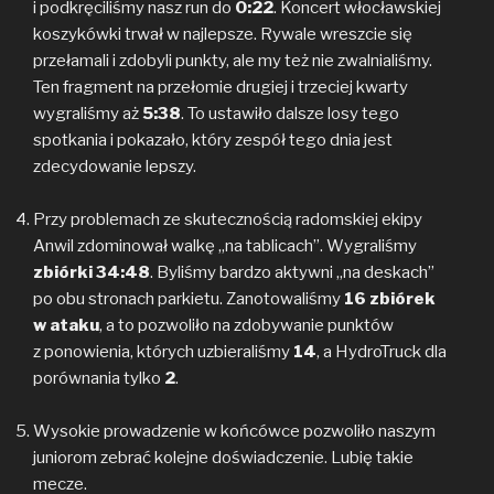
i podkręciliśmy nasz run do
0:22
. Koncert włocławskiej
koszykówki trwał w najlepsze. Rywale wreszcie się
przełamali i zdobyli punkty, ale my też nie zwalnialiśmy.
Ten fragment na przełomie drugiej i trzeciej kwarty
wygraliśmy aż
5:38
. To ustawiło dalsze losy tego
spotkania i pokazało, który zespół tego dnia jest
zdecydowanie lepszy.
Przy problemach ze skutecznością radomskiej ekipy
Anwil zdominował walkę „na tablicach”. Wygraliśmy
zbiórki
34:48
. Byliśmy bardzo aktywni „na deskach”
po obu stronach parkietu. Zanotowaliśmy
16 zbiórek
w ataku
, a to pozwoliło na zdobywanie punktów
z ponowienia, których uzbieraliśmy
14
, a HydroTruck dla
porównania tylko
2
.
Wysokie prowadzenie w końcówce pozwoliło naszym
juniorom zebrać kolejne doświadczenie. Lubię takie
mecze.