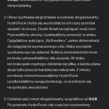
niespodzianką.
Obraz spotkania uległ zmianie w połowie drugiej kwarty.
HydroTruck chyba się wystrzelał, bo ich rzuty przestał
wpadać do kosza. Z kolei Anwil zaczął łapać swój rytm.
Poprawiliśmy obronę i zyskiwaliśmy pewność w ataku.
Oglądaliśmy walczące „Rottweilery”, pełne determinacji
do osiągnięcia wyznaczonego celu. Słaby początek
spotkania nas nie załamał. Byliśmy konsekwentni i krok
po kroku udowadnialiśmy siłę zespołu. W ataku
nie brakowało mądrego dzielenia się piłką, a każda udana
akcja tylko jeszcze bardziej nas nakręcała. Z minuty
na minutę rozmontowywaliśmy HydroTruck
i podkreślaliśmy swoją dominację, co przełożyło się
na spokojne zwycięstwo.
Ostatnie pięć minut drugiej kwarty wygraliśmy aż
0:18
.
Po przerwie HydroTruck cały czas był oszołomiony