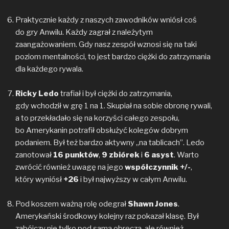
Praktycznie każdy z naszych zawodników wniósł coś
do gry Anwilu. Każdy zagrał z należytym
zaangażowaniem. Gdy nasz zespół wznosi się na taki
poziom mentalności, to jest bardzo ciężki do zatrzymania
dla każdego rywala.
Ricky Ledo
trafiał i był ciężki do zatrzymania,
gdy wchodził w grę 1 na 1. Skupiał na sobie obronę rywali,
a to przekładało się na korzyści całego zespołu,
bo Amerykanin potrafił obsłużyć kolegów dobrym
podaniem. Był też bardzo aktywny „na tablicach”. Ledo
zanotował
16 punktów
,
9 zbiórek
i
6 asyst
. Warto
zwrócić również uwagę na jego
współczynnik +/-
,
który wyniósł
+26
i był najwyższy w całym Anwilu.
Pod koszem ważną rolę odegrał
Shawn Jones
.
Amerykański środkowy kolejny raz pokazał klasę. Był
zabójczy nie tylko pod samą obręczą, ale również