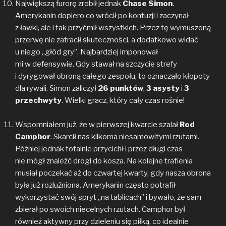
Największą furorę zrobił jednak
Chase Simon
.
Amerykanin dopiero co wrócił po kontuzji i zaczynał
z ławki, ale i tak przyćmił wszystkich. Przez tę wymuszoną
przerwę nie zatracił skuteczności, a dodatkowo widać
u niego „głód gry”. Najbardziej imponował
mi w defensywie. Gdy stawał na szczycie strefy
i dyrygował obroną całego zespołu, to oznaczało kłopoty
dla rywali. Simon zaliczył
26 punktów
,
3 asysty
i
3
przechwyty
. Wielki gracz, który cały czas rośnie!
Wspomniałem już, że w pierwszej kwarcie szalał
Rod
Camphor
. Skarcił nas kilkoma niesamowitymi rzutami.
Później jednak totalnie przycichł i przez długi czas
nie mógł znaleźć drogi do kosza. Na kolejne trafienia
musiał poczekać aż do czwartej kwarty, gdy nasza obrona
była już rozluźniona. Amerykanin często potrafił
wykorzystać swój spryt „na tablicach” i bywało, że sam
zbierał po swoich niecelnych rzutach. Camphor był
również aktywny przy dzieleniu się piłką, co idealnie