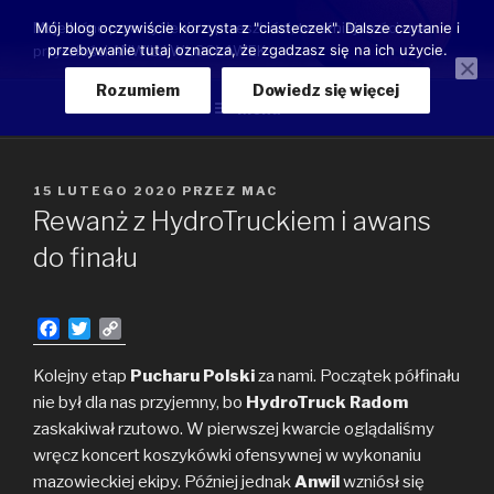
Przeskocz
Moje luźne przemyślenia o przeszłości, teraźniejszości oraz
Mój blog oczywiście korzysta z "ciasteczek". Dalsze czytanie i
do
przebywanie tutaj oznacza, że zgadzasz się na ich użycie.
przyszłości ANWILU WŁOCŁAWEK
treści
Rozumiem
Dowiedz się więcej
Menu
OPUBLIKOWANE
15 LUTEGO 2020
PRZEZ
MAC
W
Rewanż z HydroTruckiem i awans
do finału
F
T
C
a
w
o
c
i
p
Kolejny etap
Pucharu Polski
za nami. Początek półfinału
e
t
y
nie był dla nas przyjemny, bo
HydroTruck Radom
b
t
L
zaskakiwał rzutowo. W pierwszej kwarcie oglądaliśmy
o
e
i
wręcz koncert koszykówki ofensywnej w wykonaniu
o
r
n
mazowieckiej ekipy. Później jednak
k
k
Anwil
wzniósł się