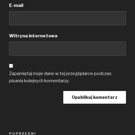
E-mail
Witryna internetowa
Zapamiętaj moje dane w tej przeglądarce podczas
pisania kolejnych komentarzy.
Nawigacja
Poprzedni
POPRZEDNI