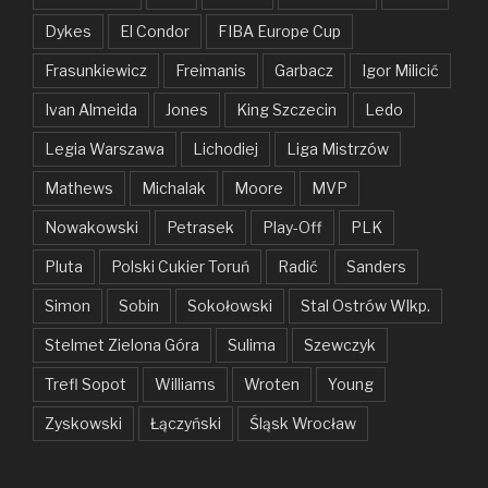
Dykes
El Condor
FIBA Europe Cup
Frasunkiewicz
Freimanis
Garbacz
Igor Milicić
Ivan Almeida
Jones
King Szczecin
Ledo
Legia Warszawa
Lichodiej
Liga Mistrzów
Mathews
Michalak
Moore
MVP
Nowakowski
Petrasek
Play-Off
PLK
Pluta
Polski Cukier Toruń
Radić
Sanders
Simon
Sobin
Sokołowski
Stal Ostrów Wlkp.
Stelmet Zielona Góra
Sulima
Szewczyk
Trefl Sopot
Williams
Wroten
Young
Zyskowski
Łączyński
Śląsk Wrocław