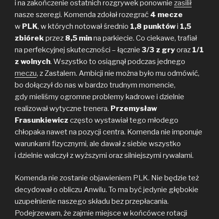
i na zakończenie ostatnich rozgrywek ponownie
zasilił
nasze szeregi. Komenda zdołał rozegrać
4 mecze
w
PLK
, w których notował średnio
1,8 punktów
i
1,5
zbiórek
przez
8,5 min
na parkiecie. Co ciekawe, trafiał
na perfekcyjnej skuteczności – łącznie
3/3 z gry
oraz
1/1
z wolnych
. Wszystko to osiągnął podczas jednego
meczu
, z Zastalem. Ambicji nie można było mu odmówić,
bo dołączył do nas w bardzo trudnym momencie,
gdy mieliśmy ogromne problemy kadrowe i dzielnie
realizował wytyczne trenera.
Przemysław
Frasunkiewicz
często wystawiał tego młodego
chłopaka nawet na pozycji centra. Komenda nie imponuje
warunkami fizycznymi, ale dawał z siebie wszystko
i dzielnie walczył z wyższymi oraz silniejszymi rywalami.
Komenda nie zostanie objawieniem PLK. Nie będzie też
decydował o obliczu Anwilu. To ma być jedynie głębokie
uzupełnienie naszego składu bez przepłacania.
Podejrzewam, że zajmie miejsce w końcówce rotacji