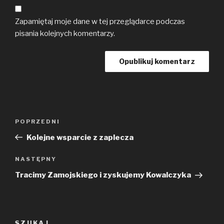
Zapamiętaj moje dane w tej przeglądarce podczas
pisania kolejnych komentarzy.
Nawigacja
Poprzedni
POPRZEDNI
wpisu
wpis
Kolejne wsparcie z zaplecza
Następny
NASTĘPNY
wpis
Tracimy Zamojskiego i zyskujemy Kowalczyka
SZUKAJ