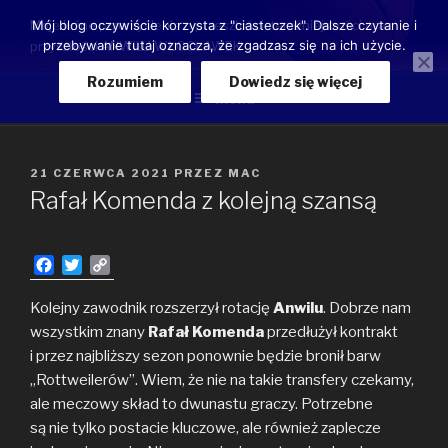
Przeskocz
Moje luźne przemyślenia o przeszłości, teraźniejszości oraz
Mój blog oczywiście korzysta z "ciasteczek". Dalsze czytanie i
do
przebywanie tutaj oznacza, że zgadzasz się na ich użycie.
przyszłości ANWILU WŁOCŁAWEK
treści
Rozumiem
Dowiedz się więcej
Menu
OPUBLIKOWANE
21 CZERWCA 2021
PRZEZ
MAC
W
Rafał Komenda z kolejną szansą
F
T
C
a
w
o
c
i
p
Kolejny zawodnik rozszerzył rotację
Anwilu
. Dobrze nam
e
t
y
wszystkim znany
Rafał Komenda
przedłużył kontrakt
b
t
L
i przez najbliższy sezon ponownie będzie bronił barw
o
e
i
„Rottweilerów”. Wiem, że nie na takie transfery czekamy,
o
r
n
ale meczowy skład to dwunastu graczy. Potrzebne
k
k
są nie tylko postacie kluczowe, ale również zaplecze