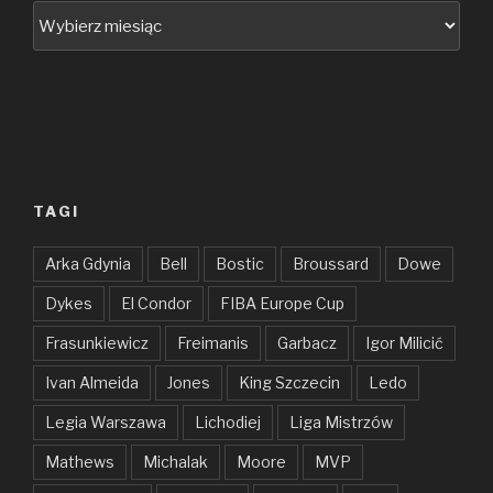
Archiwum
TAGI
Arka Gdynia
Bell
Bostic
Broussard
Dowe
Dykes
El Condor
FIBA Europe Cup
Frasunkiewicz
Freimanis
Garbacz
Igor Milicić
Ivan Almeida
Jones
King Szczecin
Ledo
Legia Warszawa
Lichodiej
Liga Mistrzów
Mathews
Michalak
Moore
MVP