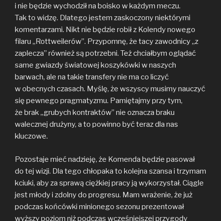
i nie będzie wychodził na boisko w każdym meczu.
Tak to widzę. Dlatego jestem zaskoczony niektórymi
komentarzami. Nikt nie będzie robił z Kolendy nowego
filaru „Rottweilerów”. Przypomnę, że tacy zawodnicy „z
zaplecza” również są potrzebni. Też chciałbym oglądać
same gwiazdy światowej koszykówki w naszych
barwach, ale na takie transfery nie ma co liczyć
w obecnych czasach. Myślę, że wszyscy musimy nauczyć
się pewnego pragmatyzmu. Pamiętajmy przy tym,
że brak „grubych kontraktów” nie oznacza braku
walecznej drużyny, a to powinno być teraz dla nas
kluczowe.
Pozostaje mieć nadzieję, że Komenda będzie pasował
do tej wizji. Dla tego chłopaka to kolejna szansa i trzymam
kciuki, aby za sprawą ciężkiej pracy ją wykorzystał. Ciągle
jest młody i zdolny do progresu. Mam wrażenie, że już
podczas końcówki minionego sezonu prezentował
wyższy poziom niż podczas wcześniejszej przygody