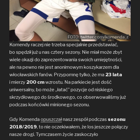
FOTO: twitter.com/komenda_r
Komendy raczej nie trzeba specjalnie przedstawiać,
bo spędził już u nas cztery sezony. Nie miał może zbyt
wiele okazji do zaprezentowania swoich umiejętności,
ale na pewno nie jest anonimowym koszykarzem dla
włocławskich fanów. Przypomnę tylko, że ma
23 lata
i mierzy
200 cm
wzrostu. Na parkiecie jest dość
uniwersalny, bo może „łatać” pozycje od niskiego
skrzydłowego do środkowego, co obserwowaliśmy już
podczas końcówki minionego sezonu.
Gdy Komenda
opuszczał
nasz zespół podczas
sezonu
2018/2019
, to nie oczekiwałem, że los jeszcze połączy
nasze drogi. Tymczasem życie zaskoczyło