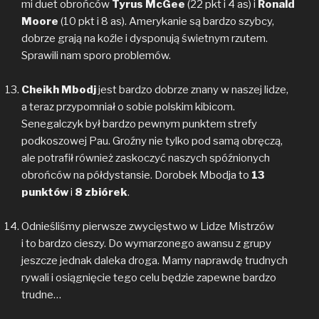
mi duet obrońców
Tyrus McGee
(22 pkt i 4 as) i
Ronald
Moore
(10 pkt i 8 as). Amerykanie są bardzo szybcy,
dobrze grają na koźle i dysponują świetnym rzutem.
Sprawili nam sporo problemów.
Cheikh Mbodj
jest bardzo dobrze znany w naszej lidze,
a teraz przypomniał o sobie polskim kibicom.
Senegalczyk był bardzo pewnym punktem strefy
podkoszowej Pau. Groźny nie tylko pod samą obręczą,
ale potrafił również zaskoczyć naszych spóźnionych
obrońców na półdystansie. Dorobek Mbodja to
13
punktów
i
8 zbiórek
.
Odnieśliśmy pierwsze zwycięstwo w Lidze Mistrzów
i to bardzo cieszy. Do wymarzonego awansu z grupy
jeszcze jednak daleka droga. Mamy naprawdę trudnych
rywali i osiągnięcie tego celu będzie zapewne bardzo
trudne…