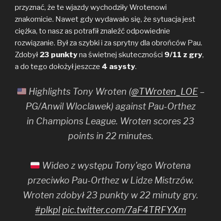
przyznać, że te wjazdy wychodziły Wrotenowi
znakomicie. Nawet gdy wydawało się, że sytuacja jest
ciężka, to nasz as potrafił znaleźć odpowiednie
rozwiązanie. Był za szybki i za sprytny dla obrońców Pau.
Zdobył
23 punkty
na świetnej skuteczności
9/11 z gry
,
a do tego dołożył jeszcze
4 asysty
.
Highlights Tony Wroten (
@TWroten_LOE
–
PG/Anwil Wloclawek) against Pau-Orthez
in Champions League. Wroten scores 23
points in 22 minutes.
Wideo z występu Tony'ego Wrotena
przeciwko Pau-Orthez w Lidze Mistrzów.
Wroten zdobył 23 punkty w 22 minuty gry.
#plkpl
pic.twitter.com/7aF4TRFYXm