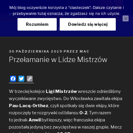
Przeskocz
Moje luźne przemyślenia o przeszłości, teraźniejszości oraz
Mój blog oczywiście korzysta z "ciasteczek". Dalsze czytanie i
do
przebywanie tutaj oznacza, że zgadzasz się na ich użycie.
przyszłości ANWILU WŁOCŁAWEK
treści
Rozumiem
Dowiedz się więcej
Menu
OPUBLIKOWANE
30 PAŹDZIERNIKA 2019
PRZEZ
MAC
W
Przełamanie w Lidze Mistrzów
F
T
C
a
w
o
c
i
p
W trzeciej kolejce
Ligi Mistrzów
wreszcie odnieśliśmy
e
t
y
wyczekiwane zwycięstwo. Do Włocławka zawitała ekipa
b
t
L
Pau-Lacq-Orthez
, czyli spotkały się dwie ekipy, które
o
e
i
rozpoczęły te rozgrywki od bilansu
0-2
. Tym razem
o
r
n
to jednak
k
Anwil
k
był lepszy, więc francuska ekipa
pozostała jedyną bez zwycięstwa w naszej grupie. Mecz