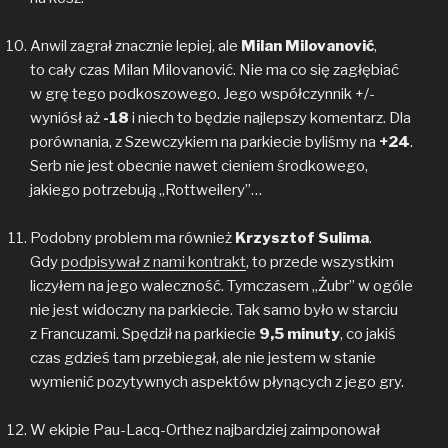
Anwil zagrał znacznie lepiej, ale
Milan Milovanović
,
to cały czas Milan Milovanović. Nie ma co się zagłębiać
w grę tego podkoszowego. Jego współczynnik +/-
wyniósł aż
-18
i niech to będzie najlepszy komentarz. Dla
porównania, z Szewczykiem na parkiecie byliśmy na
+24
.
Serb nie jest obecnie nawet cieniem środkowego,
jakiego potrzebują „Rottweilery”…
Podobny problem ma również
Krzysztof Sulima
.
Gdy
podpisywał z nami kontrakt
, to przede wszystkim
liczyłem na jego waleczność. Tymczasem „Żubr” w ogóle
nie jest widoczny na parkiecie. Tak samo było w starciu
z Francuzami. Spędził na parkiecie
9,5 minuty
, co jakiś
czas gdzieś tam przebiegał, ale nie jestem w stanie
wymienić pozytywnych aspektów płynących z jego gry.
W ekipie Pau-Lacq-Orthez najbardziej zaimponował