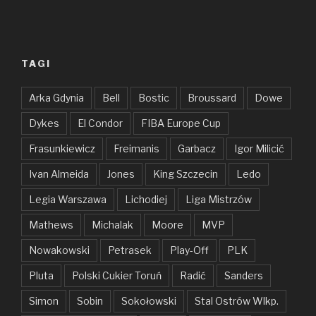
TAGI
Arka Gdynia
Bell
Bostic
Broussard
Dowe
Dykes
El Condor
FIBA Europe Cup
Frasunkiewicz
Freimanis
Garbacz
Igor Milicić
Ivan Almeida
Jones
King Szczecin
Ledo
Legia Warszawa
Lichodiej
Liga Mistrzów
Mathews
Michalak
Moore
MVP
Nowakowski
Petrasek
Play-Off
PLK
Pluta
Polski Cukier Toruń
Radić
Sanders
Simon
Sobin
Sokołowski
Stal Ostrów Wlkp.