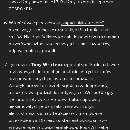
i wyszliśmy nawet na
+17
. Byliśmy po prostu lepszym
ZESPOŁEM.
W końcówce przez chwilę
„zapachniało Treflem”
,
bo nasza gra trochę się rozluźniła, a Pau trafiło kilka
rzutów. Nie dopuściliśmy jednak do powtórzenia dramatu,
bo zarówno sztab szkoleniowy, jak i sami zawodnicy,
odpowiednio reagowali.
Tym razem
Tony Wroten
rozpoczął spotkanie na ławce
rezerwowych. To podobno pokłosie ostrych rozmów
przeprowadzonych po ostatnich porażkach.
Amerykaninowi to nie zrobiło jednak żadnej różnicy,
a może nawet podziałało motywująco. Wszedł do gry
i po prostu błyszczał. Próbował kilku naprawdę
niesamowitych podań, takich w swoim stylu,
ale frustrował się, gdy te akcje były marnowane
przez kolegów. Dlatego postanowił „wziąć sprawy
w swoje ręce” i odważniej atakować kosz. A trzeba