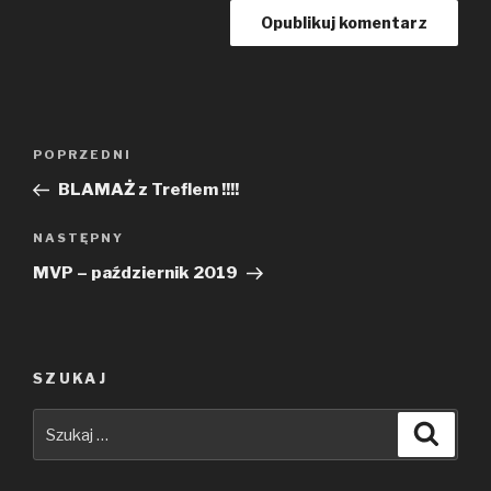
Nawigacja
Poprzedni
POPRZEDNI
wpisu
wpis
BLAMAŻ z Treflem !!!!
Następny
NASTĘPNY
wpis
MVP – październik 2019
SZUKAJ
Szukaj:
Szuka