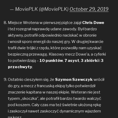
— MoviePLK (@MoviePLK)
October 29, 2019
Miejsce Wrotena w pierwszej piątce zajął
Chris Dowe
i też rozegrał naprawdę udane zawody. Był bardzo
aktywny, potrafił odpowiednio naciskać w obronie
i wnosił sporo energii do naszej gry. W drugiej kwarcie
trafił dwie trójki z rzędu, które pozwoliły nam uzyskać
bezpieczną przewagę. Klasowy mecz Dowe’a, a cyferki
to potwierdzają –
10 punktów
,
7 asyst
,
3 zbiórki
i
3
przechwyty
.
Ostatnio cieszyłem się, że
Szymon Szewczyk
wrócił
do gry, a mecz z francuską ekipą tylko potwierdził
znaczenie kapitana w naszej ekipie. Weteran nie jest
typem „skoczka”, ale potrafił bardzo twardo walczyć
pod koszem. Cały czas ma też świetnie ułożoną rękę
i zaskoczył nawet zaskoczyć dynamicznym wjazdem
na kosz.