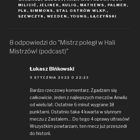
MILICIĆ
,
JELINEK
,
KULIG
,
MATHEWS
,
PALMER
,
PLK
,
SIMMONS
,
STAL OSTRÓW WLKP.
,
SZEWCZYK
,
WEEDEN
,
YOUNG
,
ŁĄCZYŃSKI
8 odpowiedzi do “Mistrz poległ w Hali
Mistrzów! (podcast)”
Łukasz Bińkowski
9 STYCZNIA 2022 O 22:23
Bardzo rzeczowy komentarz. Zgadzam się
całkowicie. Jeden z najlepszych meczów Anwilu
od wielu lat. Ostatnie 6 minut wygrane 18
punktami. Ostatnio taka 4 kwarta w słynnym
meczu z Zastalem… Do tego 4 oprawy ultrasów!
Wszystkim powtarzam, ten mecz już przeszedł
do historii.