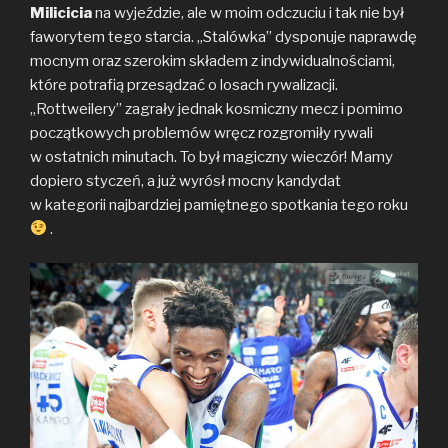
Milicicia
na wyjeździe, ale w moim odczuciu i tak nie był
faworytem tego starcia. „Stalówka” dysponuje naprawdę
mocnym oraz szerokim składem z indywidualnościami,
które potrafią przesądzać o losach rywalizacji.
„Rottweilery” zagrały jednak kosmiczny mecz i pomimo
początkowych problemów wręcz rozgromiły rywali
w ostatnich minutach. To był magiczny wieczór! Mamy
dopiero styczeń, a już wyrósł mocny kandydat
w kategorii najbardziej pamiętnego spotkania tego roku
.