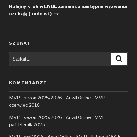
wpis
Kolejny krok w ENBL za nami, a następne wyzwania
czekają (podcast)
SZUKAJ
Szukaj:
Szuka
KOMENTARZE
MVP - sezon 2025/2026 - Anwil Online
-
MVP –
czerwiec 2018
MVP - sezon 2025/2026 - Anwil Online
-
MVP –
październik 2025
MVP - maj 2026 - Anwil Online
-
MVP – listopad 2025