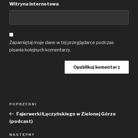
Witryna internetowa
Zapamiętaj moje dane w tej przeglądarce podczas
pisania kolejnych komentarzy.
Nawigacja
Poprzedni
POPRZEDNI
wpisu
wpis
Fajerwerki Łączyńskiego w Zielonej Górze
(podcast)
Następny
NASTĘPNY