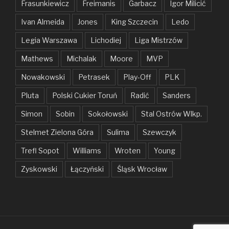
Frasunkiewicz
Freimanis
Garbacz
Igor Milicić
Ivan Almeida
Jones
King Szczecin
Ledo
Legia Warszawa
Lichodiej
Liga Mistrzów
Mathews
Michalak
Moore
MVP
Nowakowski
Petrasek
Play-Off
PLK
Pluta
Polski Cukier Toruń
Radić
Sanders
Simon
Sobin
Sokołowski
Stal Ostrów Wlkp.
Stelmet Zielona Góra
Sulima
Szewczyk
Trefl Sopot
Williams
Wroten
Young
Zyskowski
Łączyński
Śląsk Wrocław