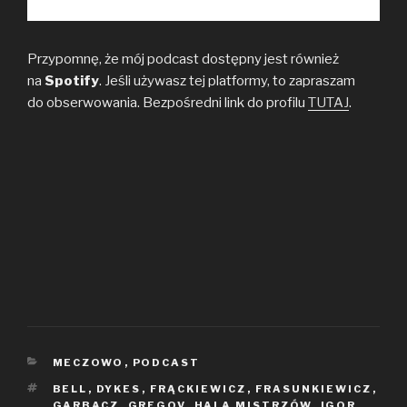
Przypomnę, że mój podcast dostępny jest również
na
Spotify
. Jeśli używasz tej platformy, to zapraszam
do obserwowania. Bezpośredni link do profilu
TUTAJ
.
KATEGORIE
MECZOWO
,
PODCAST
TAGI
BELL
,
DYKES
,
FRĄCKIEWICZ
,
FRASUNKIEWICZ
,
GARBACZ
,
GREGOV
,
HALA MISTRZÓW
,
IGOR