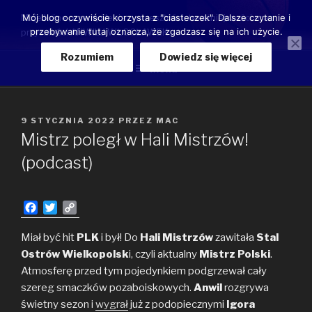
Przeskocz
Moje luźne przemyślenia o przeszłości, teraźniejszości oraz
Mój blog oczywiście korzysta z "ciasteczek". Dalsze czytanie i
do
przebywanie tutaj oznacza, że zgadzasz się na ich użycie.
przyszłości ANWILU WŁOCŁAWEK
treści
Rozumiem
Dowiedz się więcej
Menu
OPUBLIKOWANE
9 STYCZNIA 2022
PRZEZ
MAC
W
Mistrz poległ w Hali Mistrzów!
(podcast)
F
T
C
a
w
o
c
i
p
Miał być hit
PLK
i był! Do
Hali Mistrzów
zawitała
Stal
e
t
y
Ostrów Wielkopolsk
i, czyli aktualny
Mistrz Polski
.
b
t
L
Atmosferę przed tym pojedynkiem podgrzewał cały
o
e
i
szereg smaczków pozaboiskowych.
Anwil
rozgrywa
o
r
n
świetny sezon i
k
k
wygrał
już z podopiecznymi
Igora