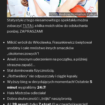
FOTO: Andrzej Romański / plk.pl
Statystyki z tego niesamowitego spektaklu można
zobaczyć
TUTAJ
, a kilka moich słów do odsłuchania
poniżej. ZAPRASZAM!
Milicić wrócił do Włocławka, Frasunkiewicz świętował
urodziny i całe mnóstwo innych smaczków
„okołomeczowych”!
Anwil z mocnym uderzeniem na początku, a później
straszna zapaść…
Stal dominowała fizycznością.
„Rottweilery” nie odpuszczały i ciągle kąsały.
Wyższy bieg w decydujących momentach! Ostatnie
5
minut
wygraliśmy
24:7
!
Hala Mistrzów odleciała!
Dobra skuteczność i „trójki” naszą bronią.
Aż
28 asyst
i tylko
7 strat
(0 w czwartej kwarcie)!