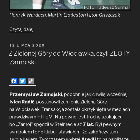
FOTO: Tadeusz Surma
Henryk Wardach, Martin Eggleston i Igor Griszczuk
MMA
Czytaj dalej
i koszykówka
3×3
OPUBLIKOWANE
12 LIPCA 2020
W
w Stargardzie
Z Zielonej Góry do Włocławka, czyli ZŁOTY
Zamojski
F
T
C
a
w
o
c
i
p
Przemysław Zamojski
, podobnie jak
chwilę wcześniej
e
t
y
Ivica Radić
, postanowił zamienić Zieloną Górę
b
t
L
na Włocławek. Transakcja została okrzyknięta w mediach
o
e
i
prawdziwym HITEM. Na pewno jest trochę szokująca,
o
r
n
bo „Zamoj” spędził w Stelmecie aż
k
k
7 lat
. Był pewnym
symbolem tego klubu i stawiałem, że zakończy tam
swoją karierę. Tymczasem wybrał
Anwil
i to na najbliższe