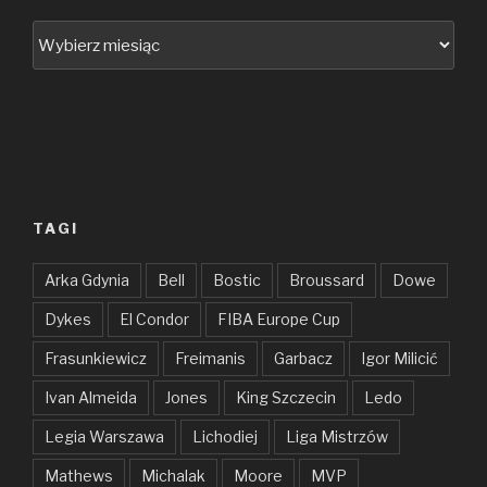
Archiwum
TAGI
Arka Gdynia
Bell
Bostic
Broussard
Dowe
Dykes
El Condor
FIBA Europe Cup
Frasunkiewicz
Freimanis
Garbacz
Igor Milicić
Ivan Almeida
Jones
King Szczecin
Ledo
Legia Warszawa
Lichodiej
Liga Mistrzów
Mathews
Michalak
Moore
MVP