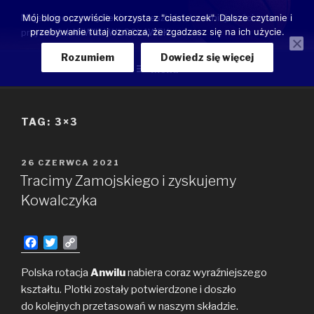
Przeskocz
Moje luźne przemyślenia o przeszłości, teraźniejszości oraz
Mój blog oczywiście korzysta z "ciasteczek". Dalsze czytanie i
do
przebywanie tutaj oznacza, że zgadzasz się na ich użycie.
przyszłości ANWILU WŁOCŁAWEK
treści
Rozumiem
Dowiedz się więcej
Menu
TAG:
3×3
OPUBLIKOWANE
26 CZERWCA 2021
W
Tracimy Zamojskiego i zyskujemy
Kowalczyka
F
T
C
a
w
o
c
i
p
Polska rotacja
Anwilu
nabiera coraz wyraźniejszego
e
t
y
kształtu. Plotki zostały potwierdzone i doszło
b
t
L
do kolejnych przetasowań w naszym składzie.
o
e
i