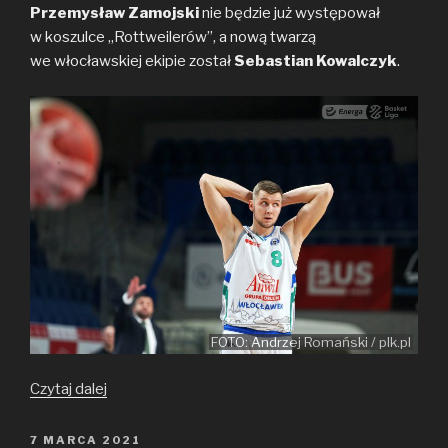
Przemysław Zamojski
nie będzie już występował
o
r
n
w koszulce „Rottweilerów”, a nową twarzą
k
k
we włocławskiej ekipie został
Sebastian Kowalczyk
.
FOTO: Andrzej Romański / plk.pl
Tracimy
Czytaj dalej
Zamojskiego
i zyskujemy
OPUBLIKOWANE
7 MARCA 2021