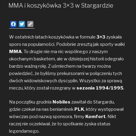
W
Kowalczyka
MMA i koszykówka 3×3 w Stargardzie
F
T
C
a
w
o
c
i
p
W ostatnich latach koszykówka w formule
3×3
zyskała
e
t
y
sporo na popularności. Podobnie zresztą jak sporty walki
b
t
L
MMA
. To drugie nie ma nic wspólnego z naszym
o
e
i
ukochanym basketem, ale w dzisiejszej historii odegrało
o
r
n
bardzo ważną rolę. Z uśmiechem na twarzy można
k
k
powiedzieć, że byliśmy prekursorami w połączeniu tych
dwóch widowiskowych dyscyplin. Wszystko za sprawą
meczu, który został rozegrany w
sezonie 1994/1995
.
Na początku grudnia
Nobiles
zawitał do Stargardu,
gdzie czekał na nas beniaminek
PLK
, który występował
wówczas pod nazwą sponsora, firmy
Komfort
. Nikt
raczej nie oczekiwał, że to spotkanie zyska status
legendarnego.