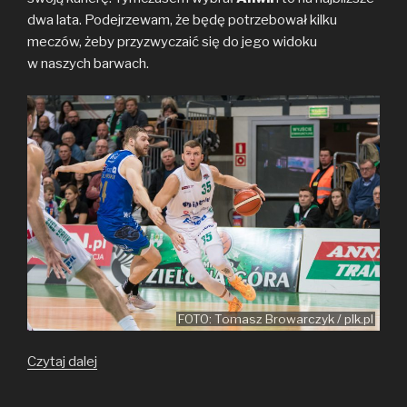
dwa lata. Podejrzewam, że będę potrzebował kilku
meczów, żeby przyzwyczaić się do jego widoku
w naszych barwach.
FOTO: Tomasz Browarczyk / plk.pl
Z Zielonej
Czytaj dalej
Góry
do Włocławka,