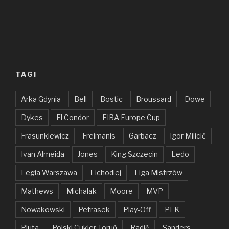
TAGI
Arka Gdynia
Bell
Bostic
Broussard
Dowe
Dykes
El Condor
FIBA Europe Cup
Frasunkiewicz
Freimanis
Garbacz
Igor Milicić
Ivan Almeida
Jones
King Szczecin
Ledo
Legia Warszawa
Lichodiej
Liga Mistrzów
Mathews
Michalak
Moore
MVP
Nowakowski
Petrasek
Play-Off
PLK
Pluta
Polski Cukier Toruń
Radić
Sanders