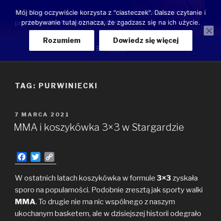
Przeskocz
Moje luźne przemyślenia o przeszłości, teraźniejszości oraz
Mój blog oczywiście korzysta z "ciasteczek". Dalsze czytanie i
do
przebywanie tutaj oznacza, że zgadzasz się na ich użycie.
przyszłości ANWILU WŁOCŁAWEK
treści
Rozumiem
Dowiedz się więcej
Menu
TAG:
PURWINIECKI
OPUBLIKOWANE
7 MARCA 2021
W
MMA i koszykówka 3×3 w Stargardzie
F
T
C
a
w
o
c
i
p
W ostatnich latach koszykówka w formule
3×3
zyskała
e
t
y
sporo na popularności. Podobnie zresztą jak sporty walki
b
t
L
MMA
. To drugie nie ma nic wspólnego z naszym
o
e
i
ukochanym basketem, ale w dzisiejszej historii odegrało
o
r
n