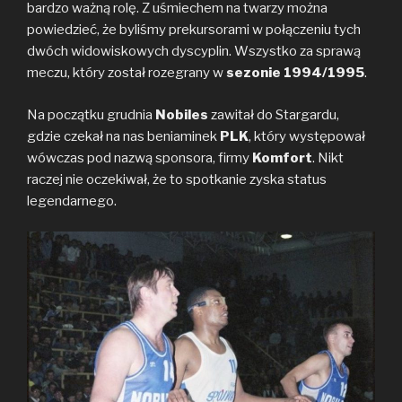
bardzo ważną rolę. Z uśmiechem na twarzy można
k
k
powiedzieć, że byliśmy prekursorami w połączeniu tych
dwóch widowiskowych dyscyplin. Wszystko za sprawą
meczu, który został rozegrany w
sezonie 1994/1995
.
Na początku grudnia
Nobiles
zawitał do Stargardu,
gdzie czekał na nas beniaminek
PLK
, który występował
wówczas pod nazwą sponsora, firmy
Komfort
. Nikt
raczej nie oczekiwał, że to spotkanie zyska status
legendarnego.