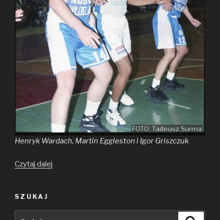
FOTO: Tadeusz Surma
Henryk Wardach, Martin Eggleston i Igor Griszczuk
MMA
Czytaj dalej
i koszykówka
3×3
SZUKAJ
w Stargardzie
Szukaj:
Szuka